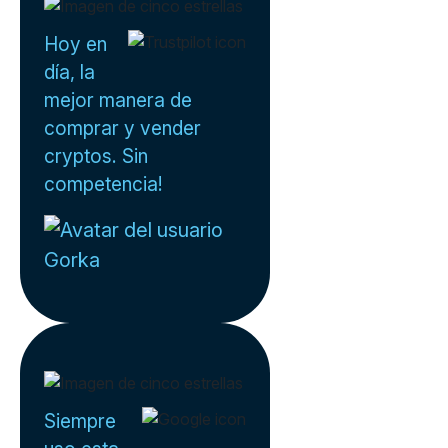
Hoy en
día, la
mejor manera de
comprar y vender
cryptos. Sin
competencia!
Gorka
Siempre