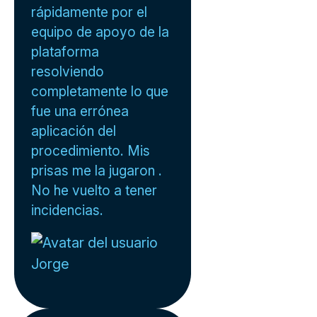
rápidamente por el
equipo de apoyo de la
plataforma
resolviendo
completamente lo que
fue una errónea
aplicación del
procedimiento. Mis
prisas me la jugaron .
No he vuelto a tener
incidencias.
Jorge