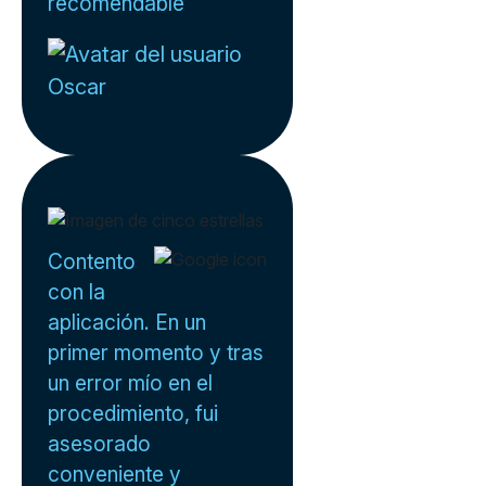
recomendable
Oscar
Contento
con la
aplicación. En un
primer momento y tras
un error mío en el
procedimiento, fui
asesorado
conveniente y