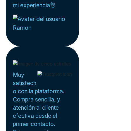
mi experiencia👌
Ramon
Muy
satisfech
o con la plataforma.
Compra sencilla, y
atención al cliente
efectiva desde el
primer contacto.