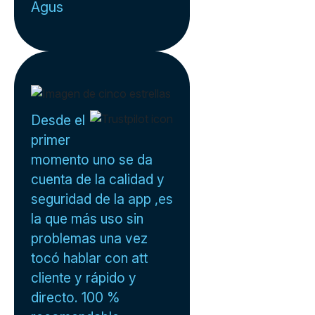
Agus
Desde el
primer
momento uno se da
cuenta de la calidad y
seguridad de la app ,es
la que más uso sin
problemas una vez
tocó hablar con att
cliente y rápido y
directo. 100 %