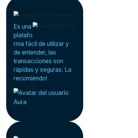
Es una
platafo
rma fácil de utilizar y
de entender, las
transacciones son
rápidas y seguras. La
recomiendo!
Aura