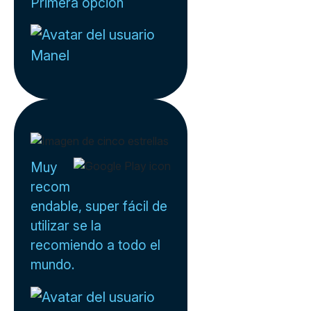
Primera opción
Manel
Muy
recom
endable, super fácil de
utilizar se la
recomiendo a todo el
mundo.