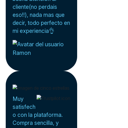
cliente(no perdais
eso!!), nada mas que
decir, todo perfecto en
mi experiencia👌
Ramon
Muy
satisfech
o con la plataforma.
Compra sencilla, y