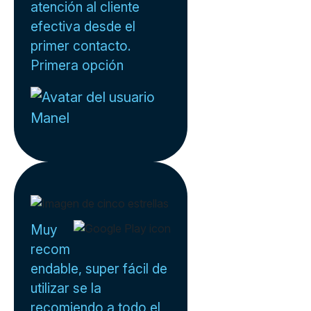
atención al cliente
efectiva desde el
primer contacto.
Primera opción
Manel
Muy
recom
endable, super fácil de
utilizar se la
recomiendo a todo el