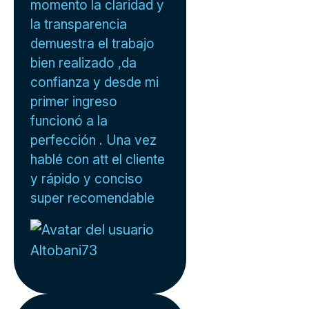
momento la claridad y
la transparencia
demuestra el trabajo
bien realizado ,da
confianza y desde mi
primer ingreso
funcionó a la
perfección . Una vez
hablé con att el cliente
y rápido y conciso
super recomendable
Altobani73