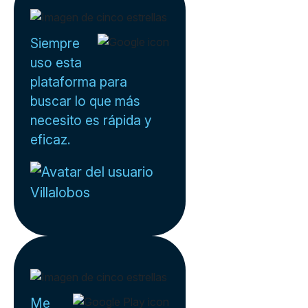
Siempre
uso esta
plataforma para
buscar lo que más
necesito es rápida y
eficaz.
Villalobos
Me