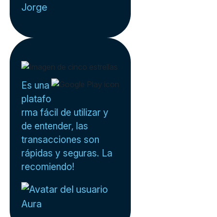
Jorge
Es una
platafo
rma fácil de utilizar y
de entender, las
transacciones son
rápidas y seguras. La
recomiendo!
Aura