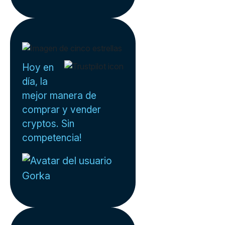
Hoy en
día, la
mejor manera de
comprar y vender
cryptos. Sin
competencia!
Gorka