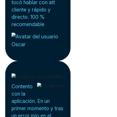
tocó hablar con att
cliente y rápido y
directo. 100 %
recomendable
Oscar
Contento
con la
aplicación. En un
primer momento y tras
un error mío en el