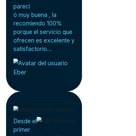
pareci
ó muy buena , la
recomiendo 100%
porque el servicio que
ofrecen es excelente y
satisfactorio...
Eber
Desde el
primer