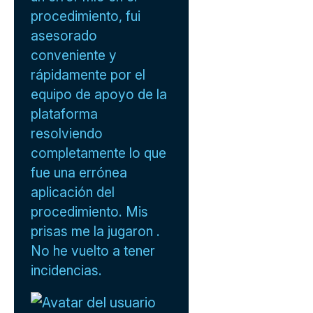
procedimiento, fui
asesorado
conveniente y
rápidamente por el
equipo de apoyo de la
plataforma
resolviendo
completamente lo que
fue una errónea
aplicación del
procedimiento. Mis
prisas me la jugaron .
No he vuelto a tener
incidencias.