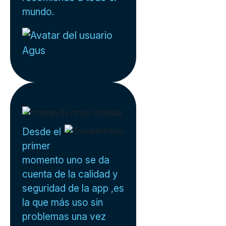
mundo.
Agus
Desde el
primer
momento uno se da
cuenta de la calidad y
seguridad de la app ,es
la que más uso sin
problemas una vez