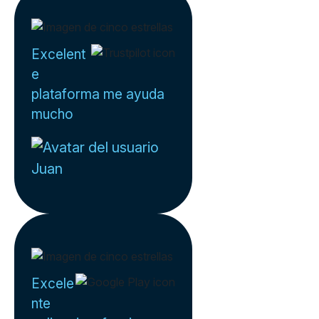
Excelent
e
plataforma me ayuda
mucho
Juan
Excele
nte