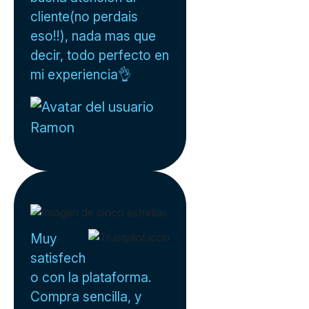
cliente(no perdais
eso!!), nada mas que
decir, todo perfecto en
mi experiencia👌
Ramon
Muy
satisfech
o con la plataforma.
Compra sencilla, y