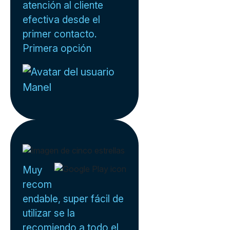
atención al cliente
efectiva desde el
primer contacto.
Primera opción
Manel
Muy
recom
endable, super fácil de
utilizar se la
recomiendo a todo el