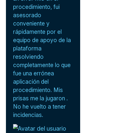
procedimiento, fui
asesorado
conveniente y
rápidamente por el
equipo de apoyo de la
plataforma
resolviendo
completamente lo que
fue una errónea
aplicación del
procedimiento. Mis
prisas me la jugaron .
No he vuelto a tener
incidencias.