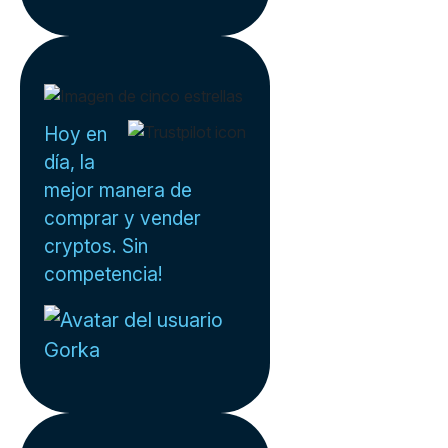
Hoy en
día, la
mejor manera de
comprar y vender
cryptos. Sin
competencia!
Gorka