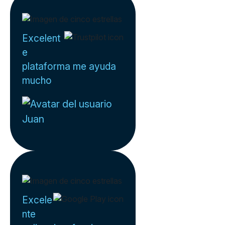
Excelent
e
plataforma me ayuda
mucho
Juan
Excele
nte