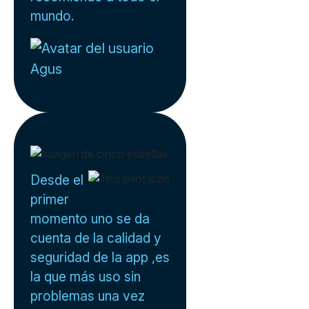
mundo.
Agus
Desde el
primer
momento uno se da
cuenta de la calidad y
seguridad de la app ,es
la que más uso sin
problemas una vez