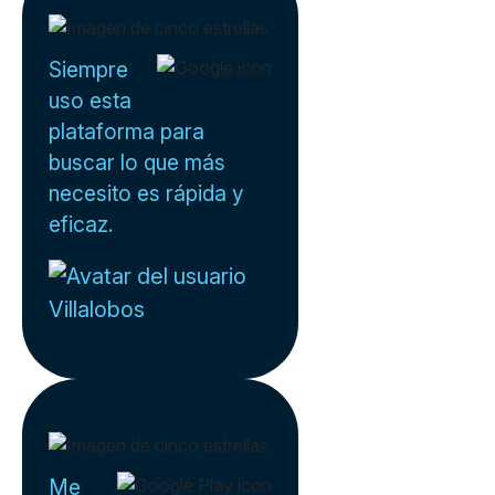
Siempre
uso esta
plataforma para
buscar lo que más
necesito es rápida y
eficaz.
Villalobos
Me