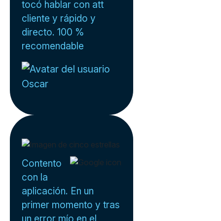
tocó hablar con att
cliente y rápido y
directo. 100 %
recomendable
Oscar
Contento
con la
aplicación. En un
primer momento y tras
un error mío en el