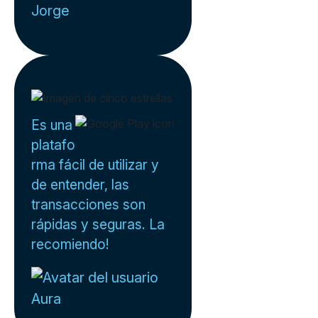
Jorge
Es una
platafo
rma fácil de utilizar y
de entender, las
transacciones son
rápidas y seguras. La
recomiendo!
Aura