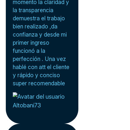
momento la claridad y
la transparencia
demuestra el trabajo
bien realizado ,da
confianza y desde mi
primer ingreso
funcionó a la
perfección . Una vez
hablé con att el cliente
y rápido y conciso
super recomendable
Altobani73