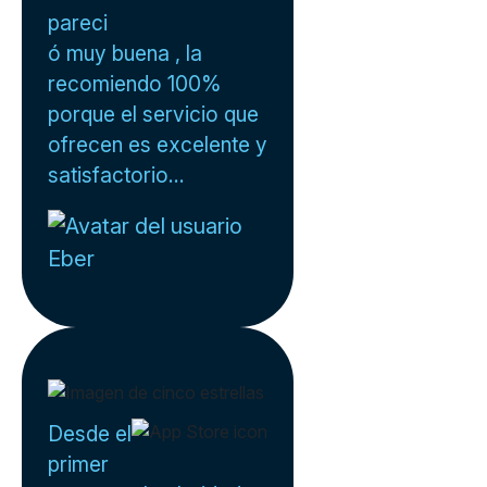
pareci
ó muy buena , la
recomiendo 100%
porque el servicio que
ofrecen es excelente y
satisfactorio...
Eber
Desde el
primer