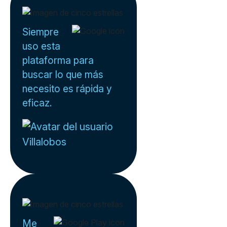
Siempre
uso esta
plataforma para
buscar lo que más
necesito es rápida y
eficaz.
Villalobos
Me