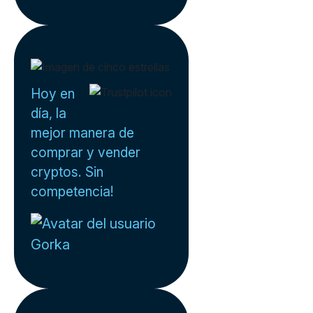
Hoy en
día, la
mejor manera de
comprar y vender
cryptos. Sin
competencia!
Gorka