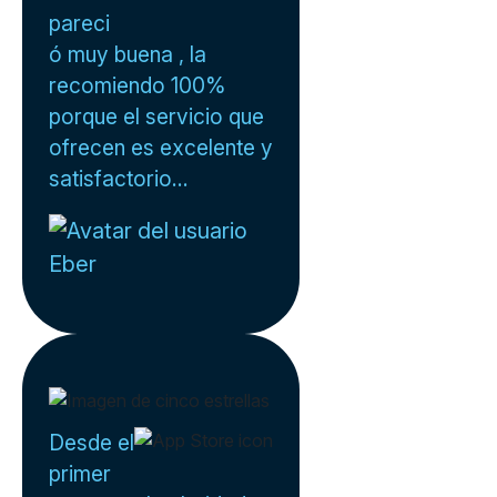
pareci
ó muy buena , la
recomiendo 100%
porque el servicio que
ofrecen es excelente y
satisfactorio...
Eber
Desde el
primer