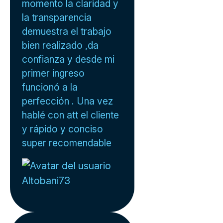
momento la claridad y
la transparencia
demuestra el trabajo
bien realizado ,da
confianza y desde mi
primer ingreso
funcionó a la
perfección . Una vez
hablé con att el cliente
y rápido y conciso
super recomendable
Altobani73