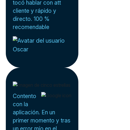
tocó hablar con att
cliente y rápido y
directo. 100 %
recomendable
Oscar
Contento
con la
aplicación. En un
primer momento y tras
un error mío en el