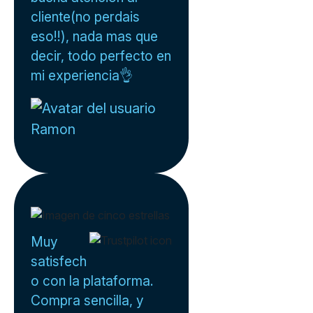
cliente(no perdais
eso!!), nada mas que
decir, todo perfecto en
mi experiencia👌
Ramon
Muy
satisfech
o con la plataforma.
Compra sencilla, y