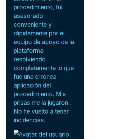
procedimiento, fui
asesorado
conveniente y
rápidamente por el
equipo de apoyo de la
plataforma
resolviendo
completamente lo que
fue una errónea
aplicación del
procedimiento. Mis
prisas me la jugaron .
No he vuelto a tener
incidencias.