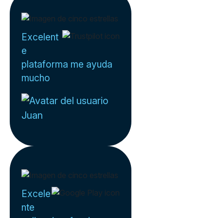
Excelent
e
plataforma me ayuda
mucho
Juan
Excele
nte