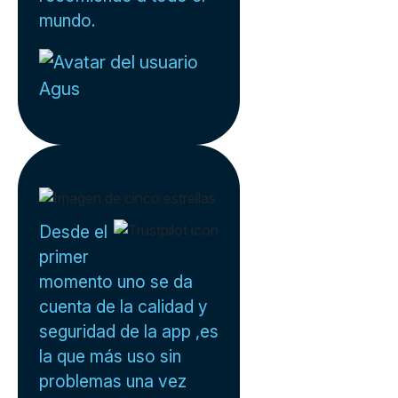
mundo.
Agus
Desde el
primer
momento uno se da
cuenta de la calidad y
seguridad de la app ,es
la que más uso sin
problemas una vez