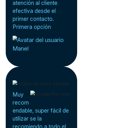
atención al cliente
efectiva desde el
primer contacto.
Primera opción
Manel
Muy
recom
endable, super fácil de
utilizar se la
recomiendo a todo el