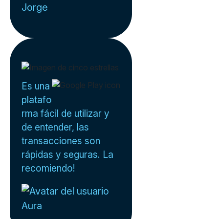
Jorge
Es una
platafo
rma fácil de utilizar y
de entender, las
transacciones son
rápidas y seguras. La
recomiendo!
Aura