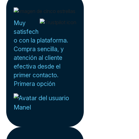
Muy
satisfech
o con la plataforma.
Compra sencilla, y
atención al cliente
efectiva desde el
primer contacto.
Primera opción
Manel