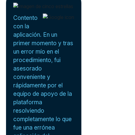
Contento
con la
aplicación. En un
primer momento y tras
un error mío en el
procedimiento, fui
asesorado
conveniente y
rápidamente por el
equipo de apoyo de la
plataforma
resolviendo
completamente lo que
fue una errónea