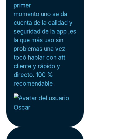
primer
momento uno se da
cuenta de la calidad y
seguridad de la app ,es
la que más uso sin
problemas una vez
tocó hablar con att
cliente y rápido y
directo. 100 %
recomendable
Oscar