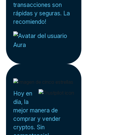
transacciones son
rápidas y seguras. La
recomiendo!
Aura
Hoy en
día, la
mejor manera de
comprar y vender
cryptos. Sin