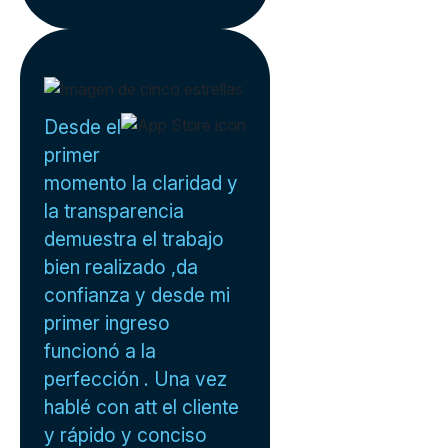
Desde el
primer
momento la claridad y
la transparencia
demuestra el trabajo
bien realizado ,da
confianza y desde mi
primer ingreso
funcionó a la
perfección . Una vez
hablé con att el cliente
y rápido y conciso