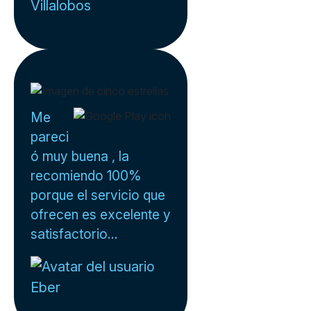
Villalobos
Me
pareci
ó muy buena , la
recomiendo 100%
porque el servicio que
ofrecen es excelente y
satisfactorio...
Eber