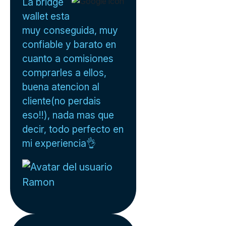
La bridge
wallet esta
muy conseguida, muy
confiable y barato en
cuanto a comisiones
comprarles a ellos,
buena atencion al
cliente(no perdais
eso!!), nada mas que
decir, todo perfecto en
mi experiencia👌
Ramon