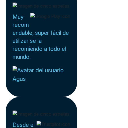
Muy
recom
endable, super fácil de
utilizar se la
recomiendo a todo el
mundo.
Agus
Desde el