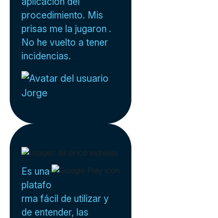
aplicación del
procedimiento. Mis
prisas me la jugaron .
No he vuelto a tener
incidencias.
Jorge
Es una
platafo
rma fácil de utilizar y
de entender, las