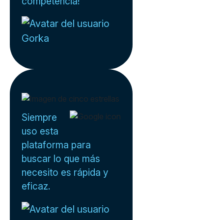
competencia!
Gorka
Siempre
uso esta
plataforma para
buscar lo que más
necesito es rápida y
eficaz.