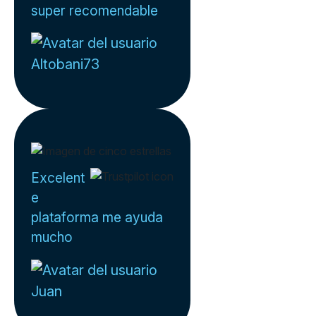
super recomendable
Altobani73
Excelent
e
plataforma me ayuda
mucho
Juan