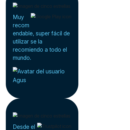
Muy
recom
endable, super fácil de
utilizar se la
recomiendo a todo el
mundo.
Agus
Desde el