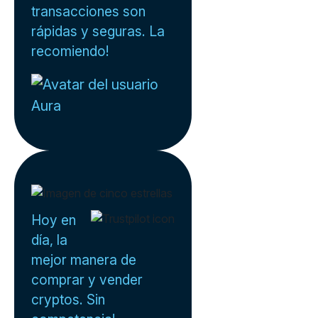
transacciones son
rápidas y seguras. La
recomiendo!
Aura
Hoy en
día, la
mejor manera de
comprar y vender
cryptos. Sin