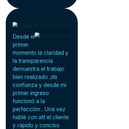
Desde el
primer
momento la claridad y
la transparencia
demuestra el trabajo
bien realizado ,da
confianza y desde mi
primer ingreso
funcionó a la
perfección . Una vez
hablé con att el cliente
y rápido y conciso