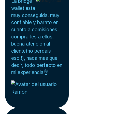
La bridge
wallet esta
muy conseguida, muy
confiable y barato en
cuanto a comisiones
comprarles a ellos,
buena atencion al
cliente(no perdais
eso!!), nada mas que
decir, todo perfecto en
mi experiencia👌
Ramon