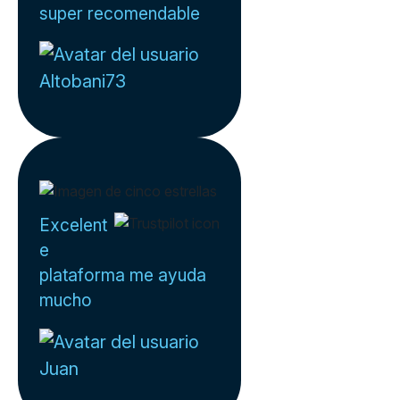
super recomendable
Altobani73
Excelent
e
plataforma me ayuda
mucho
Juan