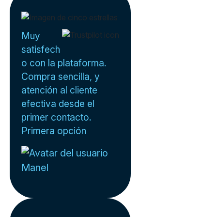
Muy
satisfech
o con la plataforma.
Compra sencilla, y
atención al cliente
efectiva desde el
primer contacto.
Primera opción
Manel