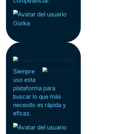
competencia!
Gorka
Siempre
uso esta
plataforma para
buscar lo que más
necesito es rápida y
eficaz.