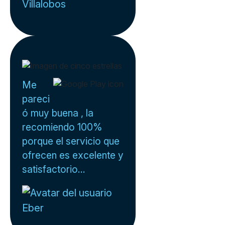
Villalobos
Me
pareci
ó muy buena , la
recomiendo 100%
porque el servicio que
ofrecen es excelente y
satisfactorio...
Eber