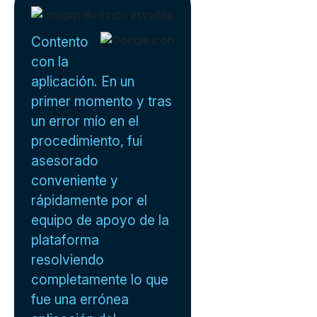
Contento
con la
aplicación. En un
primer momento y tras
un error mío en el
procedimiento, fui
asesorado
conveniente y
rápidamente por el
equipo de apoyo de la
plataforma
resolviendo
completamente lo que
fue una errónea