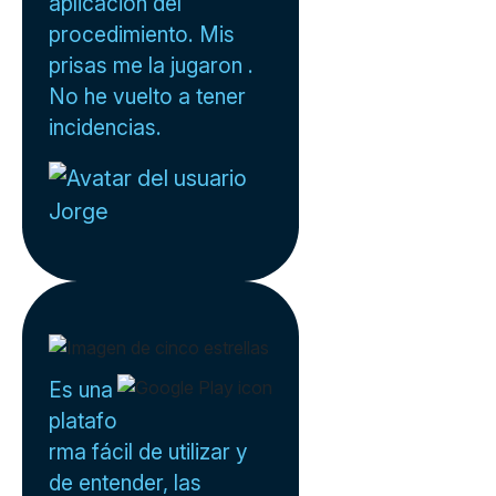
aplicación del
procedimiento. Mis
prisas me la jugaron .
No he vuelto a tener
incidencias.
Jorge
Es una
platafo
rma fácil de utilizar y
de entender, las