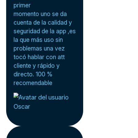
primer
momento uno se da
cuenta de la calidad y
seguridad de la app ,es
la que más uso sin
problemas una vez
tocó hablar con att
cliente y rápido y
directo. 100 %
recomendable
Oscar