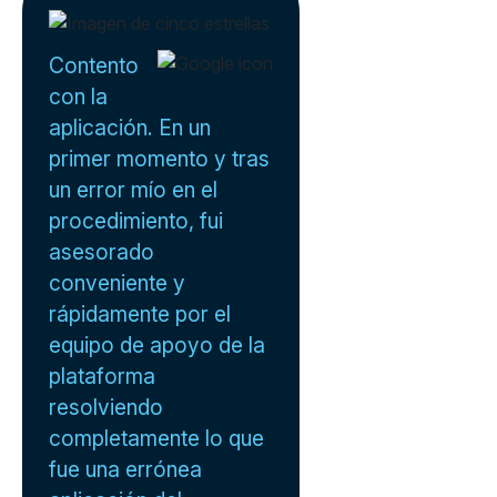
Contento
con la
aplicación. En un
primer momento y tras
un error mío en el
procedimiento, fui
asesorado
conveniente y
rápidamente por el
equipo de apoyo de la
plataforma
resolviendo
completamente lo que
fue una errónea