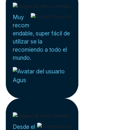
Muy
recom
endable, super fácil de
utilizar se la
recomiendo a todo el
mundo.
Agus
Desde el