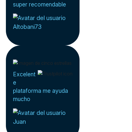
super recomendable
Altobani73
Excelent
e
plataforma me ayuda
mucho
Juan