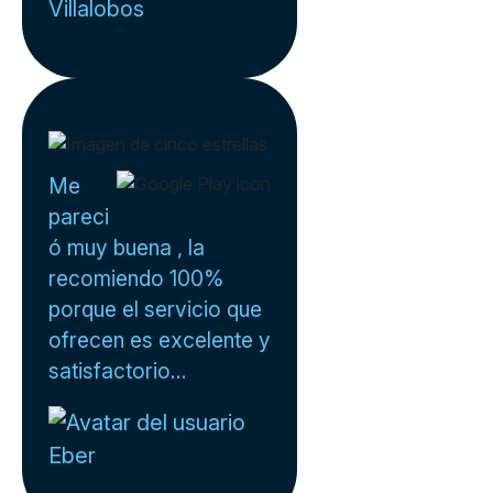
Villalobos
Me
pareci
ó muy buena , la
recomiendo 100%
porque el servicio que
ofrecen es excelente y
satisfactorio...
Eber