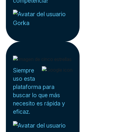
competencia!
Gorka
Siempre
uso esta
plataforma para
buscar lo que más
necesito es rápida y
eficaz.