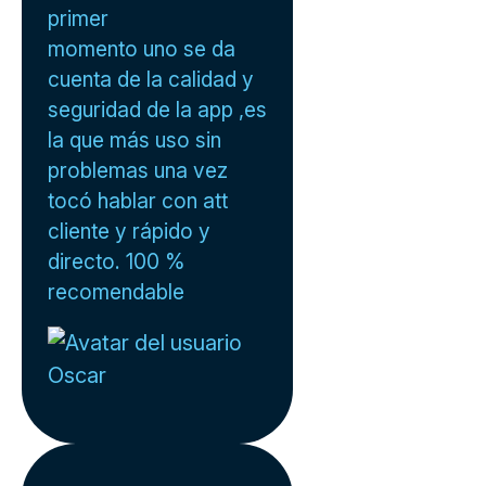
primer
momento uno se da
cuenta de la calidad y
seguridad de la app ,es
la que más uso sin
problemas una vez
tocó hablar con att
cliente y rápido y
directo. 100 %
recomendable
Oscar