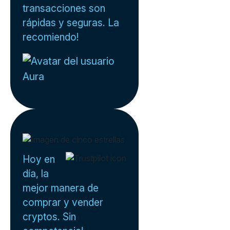
transacciones son
rápidas y seguras. La
recomiendo!
Aura
Hoy en
día, la
mejor manera de
comprar y vender
cryptos. Sin