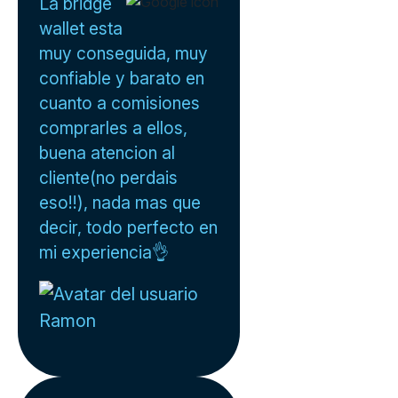
La bridge
wallet esta
muy conseguida, muy
confiable y barato en
cuanto a comisiones
comprarles a ellos,
buena atencion al
cliente(no perdais
eso!!), nada mas que
decir, todo perfecto en
mi experiencia👌
Ramon