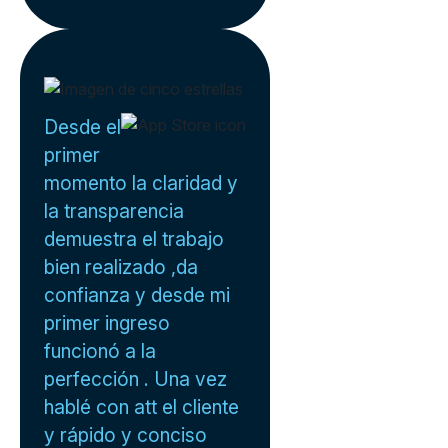
Desde el
primer
momento la claridad y
la transparencia
demuestra el trabajo
bien realizado ,da
confianza y desde mi
primer ingreso
funcionó a la
perfección . Una vez
hablé con att el cliente
y rápido y conciso