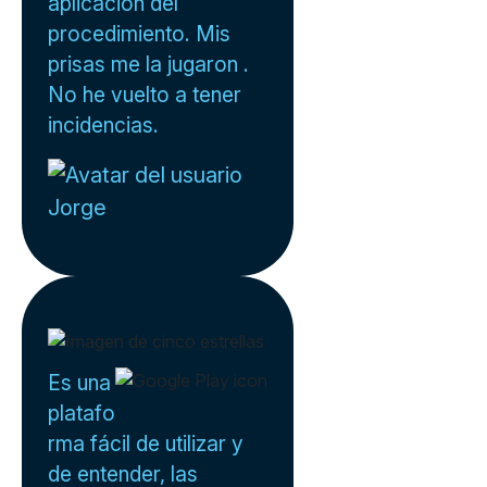
aplicación del
procedimiento. Mis
prisas me la jugaron .
No he vuelto a tener
incidencias.
Jorge
Es una
platafo
rma fácil de utilizar y
de entender, las