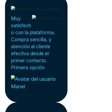
Muy
satisfech
o con la plataforma.
Compra sencilla, y
atención al cliente
efectiva desde el
primer contacto.
Primera opción
Manel