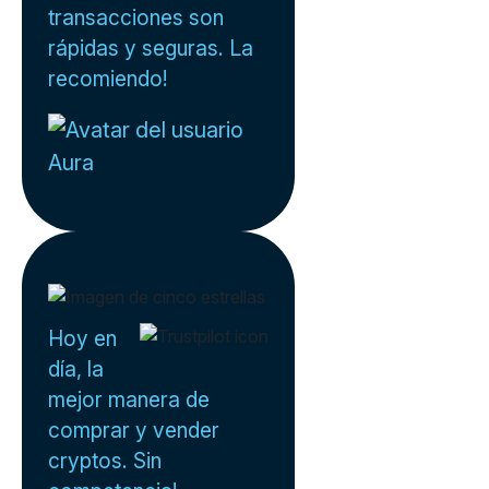
transacciones son
rápidas y seguras. La
recomiendo!
Aura
Hoy en
día, la
mejor manera de
comprar y vender
cryptos. Sin