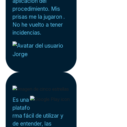
aplicación del
procedimiento. Mis
prisas me la jugaron .
No he vuelto a tener
incidencias.
Jorge
Es una
platafo
rma fácil de utilizar y
de entender, las