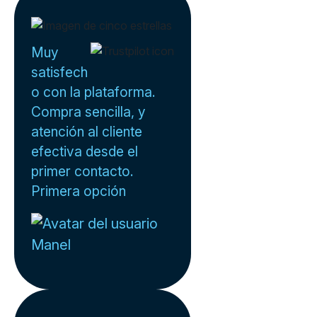
Muy
satisfech
o con la plataforma.
Compra sencilla, y
atención al cliente
efectiva desde el
primer contacto.
Primera opción
Manel