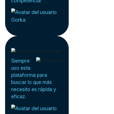
competencia!
Gorka
Siempre
uso esta
plataforma para
buscar lo que más
necesito es rápida y
eficaz.