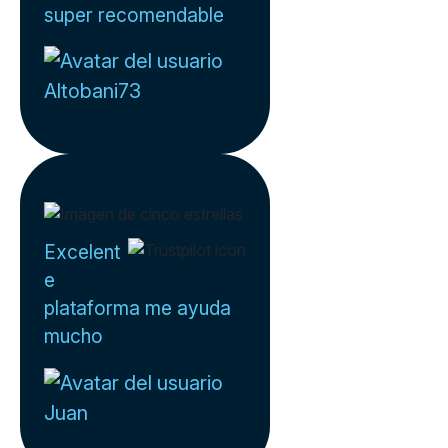
super recomendable
Altobani73
Excelent
e
plataforma me ayuda
mucho
Juan