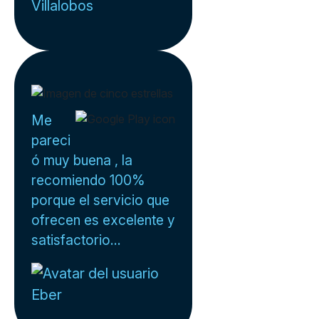
Villalobos
Me
pareci
ó muy buena , la
recomiendo 100%
porque el servicio que
ofrecen es excelente y
satisfactorio...
Eber