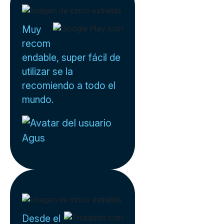
Muy
recom
endable, super fácil de
utilizar se la
recomiendo a todo el
mundo.
Agus
Desde el