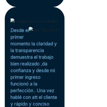
Desde el
primer
momento la claridad y
la transparencia
demuestra el trabajo
bien realizado ,da
confianza y desde mi
primer ingreso
funcionó a la
perfección . Una vez
hablé con att el cliente
y rápido y conciso