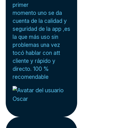
primer
momento uno se da
cuenta de la calidad y
seguridad de la app ,es
la que más uso sin
problemas una vez
tocó hablar con att
cliente y rápido y
directo. 100 %
recomendable
Oscar