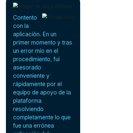
Contento
con la
aplicación. En un
primer momento y tras
un error mío en el
procedimiento, fui
asesorado
conveniente y
rápidamente por el
equipo de apoyo de la
plataforma
resolviendo
completamente lo que
fue una errónea