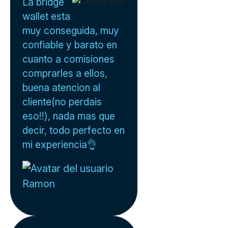
La bridge
wallet esta
muy conseguida, muy
confiable y barato en
cuanto a comisiones
comprarles a ellos,
buena atencion al
cliente(no perdais
eso!!), nada mas que
decir, todo perfecto en
mi experiencia👌
Ramon