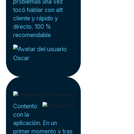
problemas una vez
tocó hablar con att
cliente y rápido y
directo. 100 %
recomendable
Oscar
Contento
con la
aplicación. En un
primer momento y tras