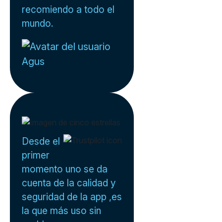
recomiendo a todo el
mundo.
Agus
Desde el
primer
momento uno se da
cuenta de la calidad y
seguridad de la app ,es
la que más uso sin