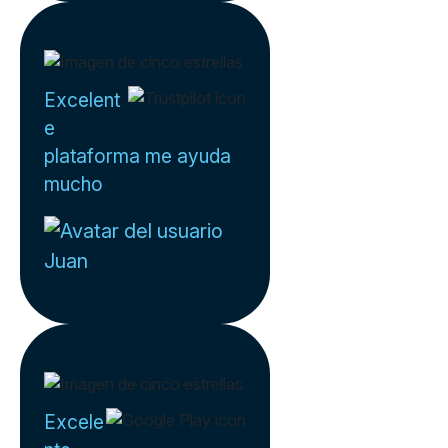
Excelent
e
plataforma me ayuda
mucho
Juan
Excele