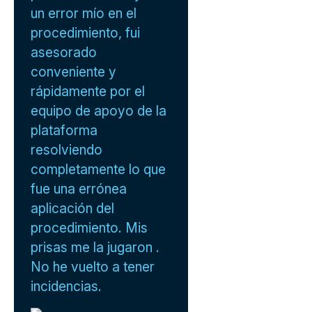
un error mío en el
procedimiento, fui
asesorado
conveniente y
rápidamente por el
equipo de apoyo de la
plataforma
resolviendo
completamente lo que
fue una errónea
aplicación del
procedimiento. Mis
prisas me la jugaron .
No he vuelto a tener
incidencias.