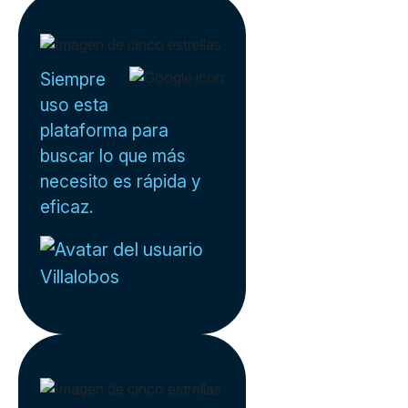
Siempre
uso esta
plataforma para
buscar lo que más
necesito es rápida y
eficaz.
Villalobos