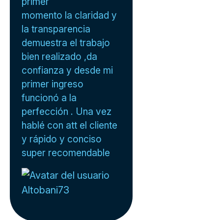
primer
momento la claridad y
la transparencia
demuestra el trabajo
bien realizado ,da
confianza y desde mi
primer ingreso
funcionó a la
perfección . Una vez
hablé con att el cliente
y rápido y conciso
super recomendable
Altobani73