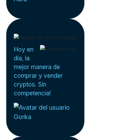
Hoy en
día, la
mejor manera de
comprar y vender
cryptos. Sin
competencia!
Gorka