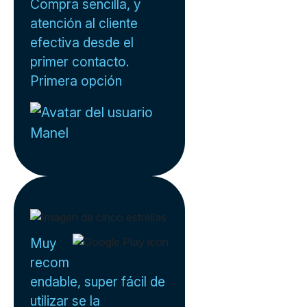
Compra sencilla, y
atención al cliente
efectiva desde el
primer contacto.
Primera opción
Manel
Muy
recom
endable, super fácil de
utilizar se la