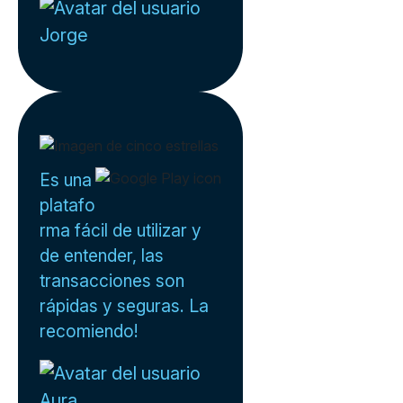
Jorge
Es una
platafo
rma fácil de utilizar y
de entender, las
transacciones son
rápidas y seguras. La
recomiendo!
Aura