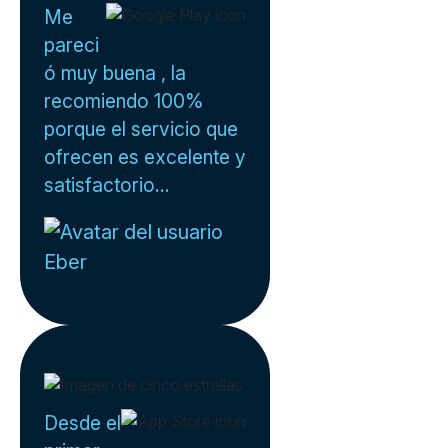
Me
pareci
ó muy buena , la
recomiendo 100%
porque el servicio que
ofrecen es excelente y
satisfactorio...
Eber
Desde el