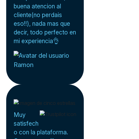
buena atencion al
cliente(no perdais
eso!!), nada mas que
decir, todo perfecto en
mi experiencia👌
Ramon
Muy
satisfech
o con la plataforma.