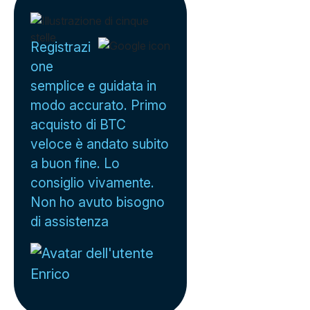
Registrazi
one
semplice e guidata in
modo accurato. Primo
acquisto di BTC
veloce è andato subito
a buon fine. Lo
consiglio vivamente.
Non ho avuto bisogno
di assistenza
Enrico