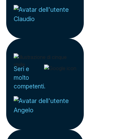
Claudio
Seri e
molto
competenti.
Angelo