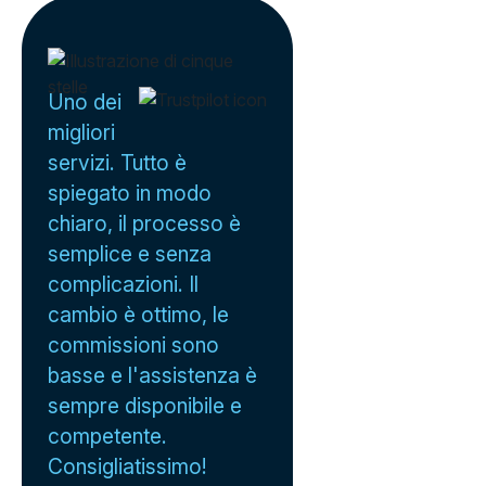
Uno dei
migliori
servizi. Tutto è
spiegato in modo
chiaro, il processo è
semplice e senza
complicazioni. Il
cambio è ottimo, le
commissioni sono
basse e l'assistenza è
sempre disponibile e
competente.
Consigliatissimo!