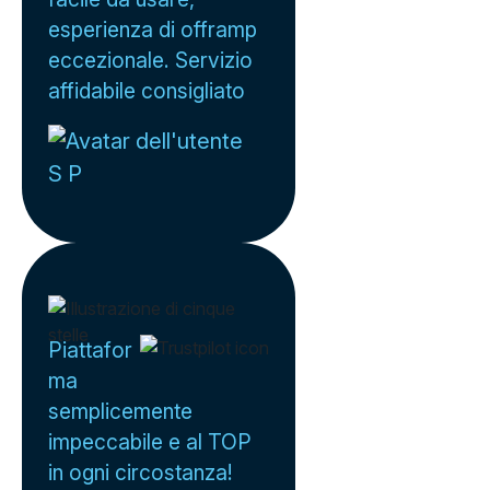
esperienza di offramp
eccezionale. Servizio
affidabile consigliato
S P
Piattafor
ma
semplicemente
impeccabile e al TOP
in ogni circostanza!