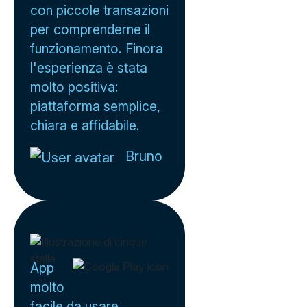
con piccole transazioni
per comprenderne il
funzionamento. Finora
l'esperienza è stata
molto positiva:
piattaforma semplice,
chiara e affidabile.
Bruno
App
molto
facile da usare,