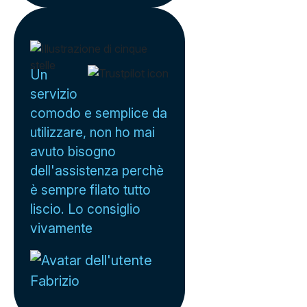
Un
servizio
comodo e semplice da
utilizzare, non ho mai
avuto bisogno
dell'assistenza perchè
è sempre filato tutto
liscio. Lo consiglio
vivamente
Fabrizio