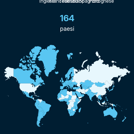
164
paesi