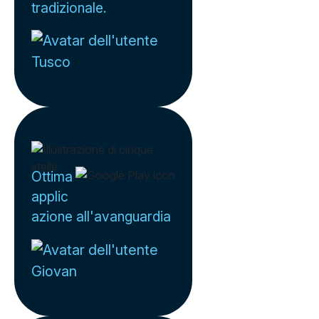
tradizionale.
Tusco
Ottima
applic
azione all'avanguardia
Giovan