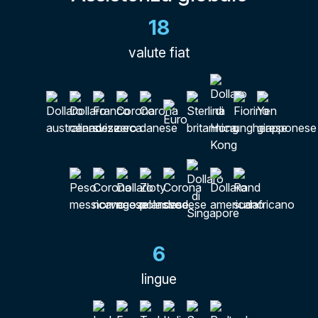
18
valute fiat
6
lingue