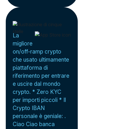
La
migliore
on/off-ramp crypto
che usato ultimamente
piattaforma di
riferimento per entrare
e uscire dal mondo
crypto. * Zero KYC
per importi piccoli * Il
Crypto IBAN
personale è geniale: .
Ciao Ciao banca