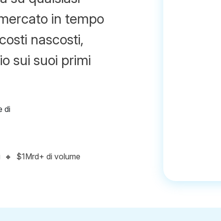
i mercato in tempo
costi nascosti,
 sui suoi primi
i
🔸
$1Mrd+ di volume