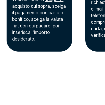
richies
acquisto
qui sopra, scelga
e-mail
il pagamento con carta o
telefo
bonifico, scelga la valuta
compr
fiat con cui pagare, poi
carta,
inserisca l'importo
verific
desiderato.