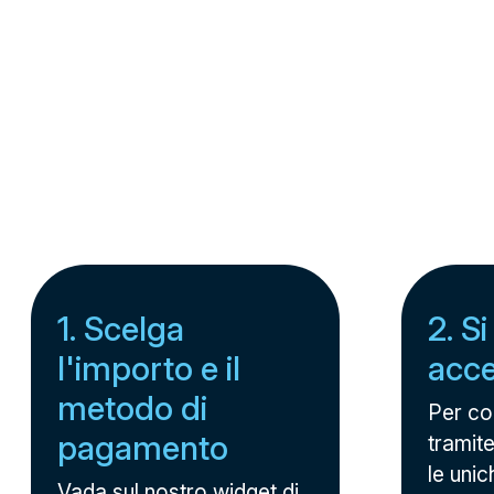
1. Scelga
2. Si
l'importo e il
acc
metodo di
Per c
pagamento
tramite
le unic
Vada sul nostro
widget di