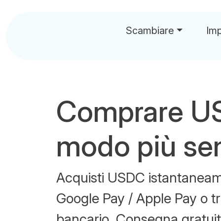
Scambiare
Im
Comprare U
modo più se
Acquisti USDC istantaneam
Google Pay / Apple Pay o tr
bancario. Consegna gratuit