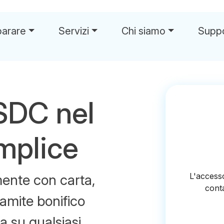
parare
Servizi
Chi siamo
Supp
SDC nel
mplice
ente con carta,
amite bonifico
a su qualsiasi