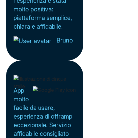
l'esperienza è stata
molto positiva:
piattaforma semplice,
chiara e affidabile.
Bruno
App
molto
facile da usare,
esperienza di offramp
eccezionale. Servizio
affidabile consigliato