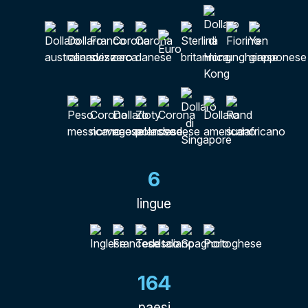
6
lingue
164
paesi