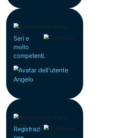
Seri e
molto
competenti.
Angelo
Registrazi
one