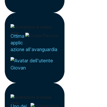
Ottima
applic
azione all'avanguardia
Giovan
Uno dei