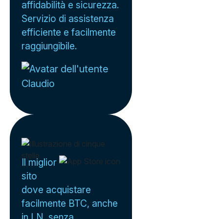
affidabilità e sicurezza.
Servizio di assistenza
efficiente e facilmente
raggiungibile.
Claudio
Il miglior
sito
dove acquistare
facilmente BTC, anche
in LN, senza