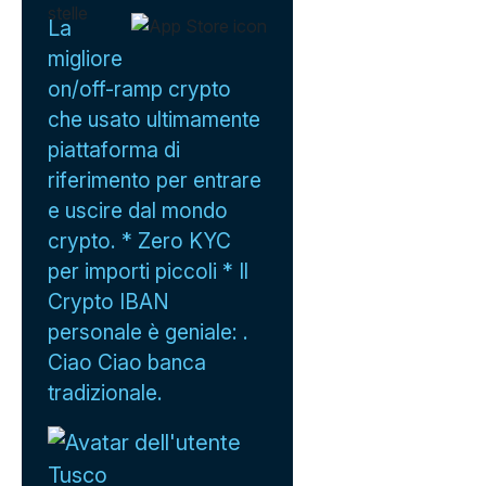
La
migliore
on/off-ramp crypto
che usato ultimamente
piattaforma di
riferimento per entrare
e uscire dal mondo
crypto. * Zero KYC
per importi piccoli * Il
Crypto IBAN
personale è geniale: .
Ciao Ciao banca
tradizionale.
Tusco