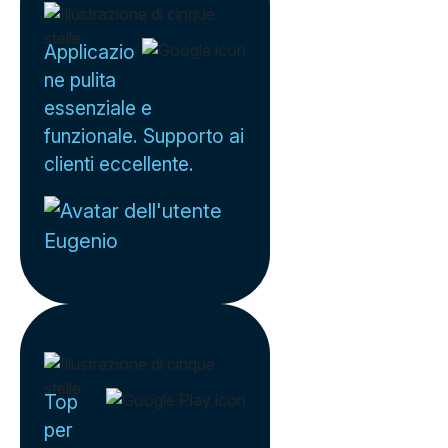
Applicazio
ne pulita
essenziale e
funzionale. Supporto ai
clienti eccellente.
Eugenio
Top
per