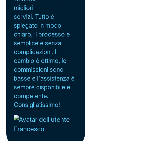
migliori
servizi. Tutto è
spiegato in modo
chiaro, il processo è
semplice e senza
complicazioni. Il
cambio è ottimo, le
commissioni sono
basse e l'assistenza è
sempre disponibile e
competente.
Consigliatissimo!
Francesco