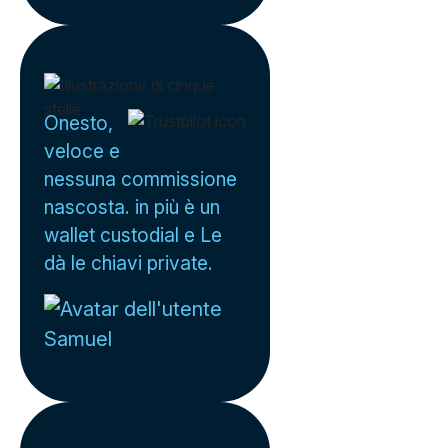
Onesto,
veloce e
nessuna commissione
nascosta. in più è un
wallet custodial e Le
dà le chiavi private.
Samuel