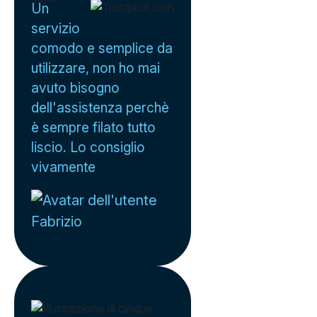
Un
servizio
comodo e semplice da
utilizzare, non ho mai
avuto bisogno
dell'assistenza perchè
è sempre filato tutto
liscio. Lo consiglio
vivamente
Fabrizio