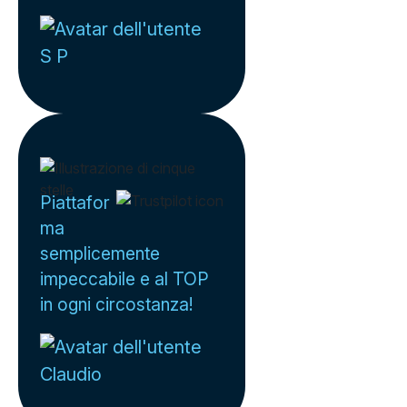
S P
Piattafor
ma
semplicemente
impeccabile e al TOP
in ogni circostanza!
Claudio