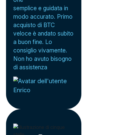
semplice e guidata in
modo accurato. Primo
acquisto di BTC
veloce è andato subito
a buon fine. Lo
consiglio vivamente.
Non ho avuto bisogno
di assistenza
Enrico