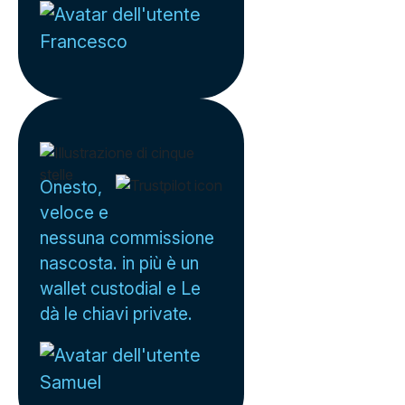
Francesco
Onesto,
veloce e
nessuna commissione
nascosta. in più è un
wallet custodial e Le
dà le chiavi private.
Samuel