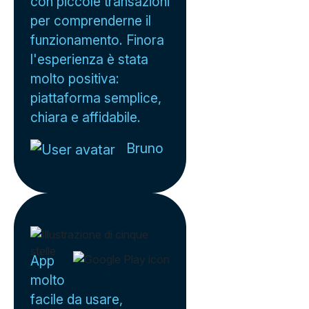
con piccole transazioni
per comprenderne il
funzionamento. Finora
l'esperienza è stata
molto positiva:
piattaforma semplice,
chiara e affidabile.
Bruno
App
molto
facile da usare,