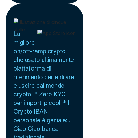
La
migliore
on/off-ramp crypto
che usato ultimamente
piattaforma di
riferimento per entrare
e uscire dal mondo
crypto. * Zero KYC
per importi piccoli * Il
Crypto IBAN
personale è geniale: .
Ciao Ciao banca
tradizionale.