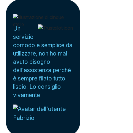
Un
servizio
comodo e semplice da
utilizzare, non ho mai
avuto bisogno
dell'assistenza perchè
è sempre filato tutto
liscio. Lo consiglio
vivamente
Fabrizio