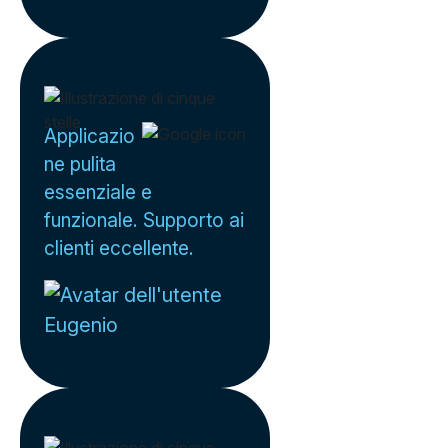
Applicazio
ne pulita
essenziale e
funzionale. Supporto ai
clienti eccellente.
Eugenio