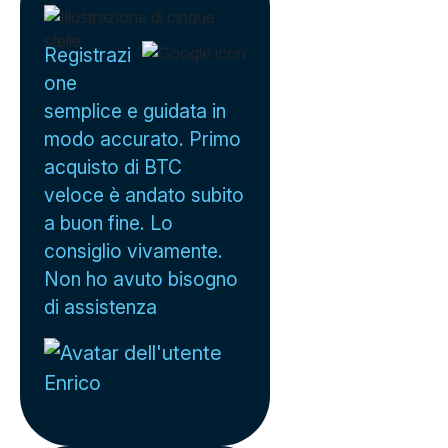
Registrazi
one
semplice e guidata in
modo accurato. Primo
acquisto di BTC
veloce è andato subito
a buon fine. Lo
consiglio vivamente.
Non ho avuto bisogno
di assistenza
Enrico