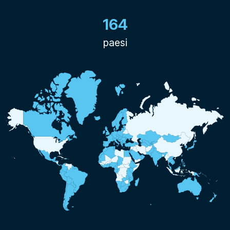
164
paesi