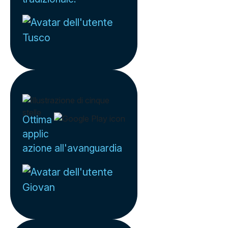
Tusco
Ottima
applic
azione all'avanguardia
Giovan