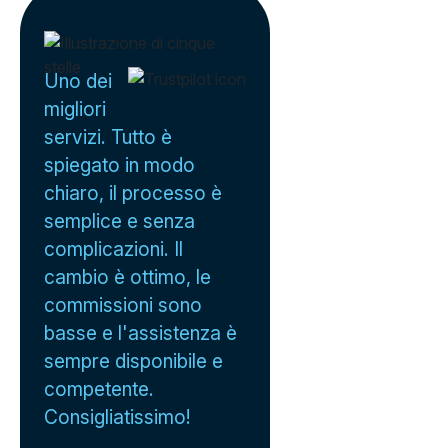
Uno dei
migliori
servizi. Tutto è
spiegato in modo
chiaro, il processo è
semplice e senza
complicazioni. Il
cambio è ottimo, le
commissioni sono
basse e l'assistenza è
sempre disponibile e
competente.
Consigliatissimo!