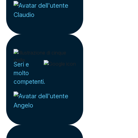
Claudio
Seri e
molto
competenti.
Angelo