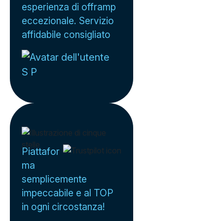
esperienza di offramp
eccezionale. Servizio
affidabile consigliato
S P
Piattafor
ma
semplicemente
impeccabile e al TOP
in ogni circostanza!