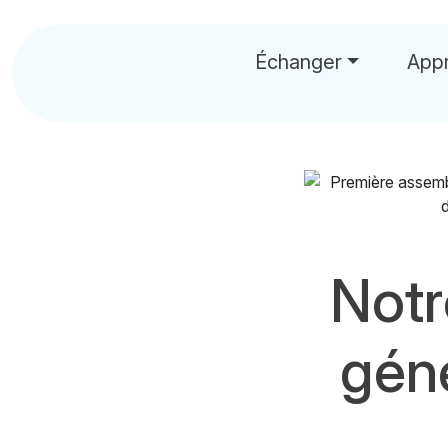
Échanger
App
Notr
géné