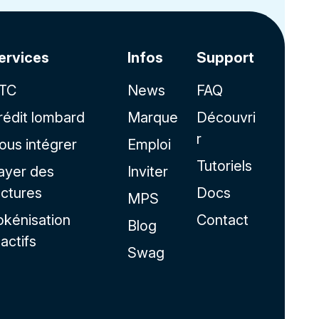
ervices
Infos
Support
TC
News
FAQ
rédit lombard
Marque
Découvri
r
ous intégrer
Emploi
Tutoriels
ayer des
Inviter
actures
Docs
MPS
okénisation
Contact
Blog
'actifs
Swag