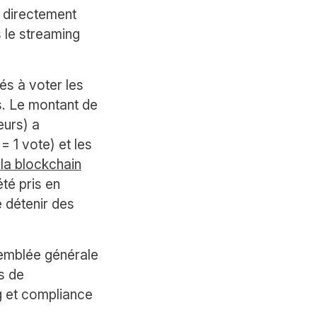
s directement
 le streaming
és à voter les
s. Le montant de
eurs) a
 1 vote) et les
 la blockchain
té pris en
e détenir des
semblée générale
s de
g et compliance