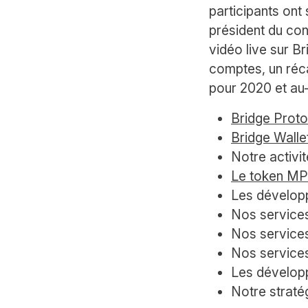
participants ont
président du con
vidéo live sur B
comptes, un réca
pour 2020 et au-
Bridge Proto
Bridge Walle
Notre activi
Le token M
Les dévelop
Nos services
Nos service
Nos service
Les dévelo
Notre straté