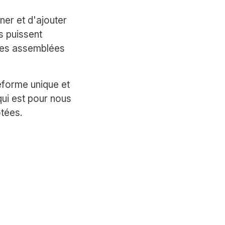
ner et d'ajouter
s puissent
 les assemblées
eforme unique et
 qui est pour nous
otées.