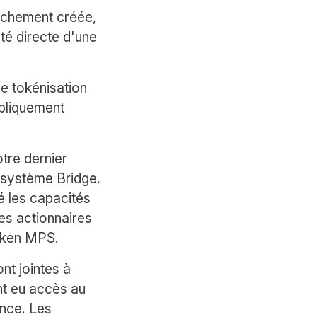
aîchement créée,
té directe d'une
de tokénisation
bliquement
tre dernier
cosystème Bridge.
 les capacités
es actionnaires
oken MPS.
nt jointes à
ont eu accès au
ance. Les