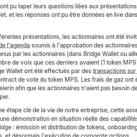
 ont pu taper leurs questions liées aux présentation
et, et les réponses ont pu être données en live dans
érentes présentations, les actionnaires ont été invit
 de l'agenda
soumis à l'approbation des actionnaire
us par les actionnaires (dans Bridge Wallet ou aill
bre de voix que ces derniers avaient (1 token MPS =
e Wallet ont été effectués par des
transactions sur
ntract de vote du token MPS. Les frais de gaz ont é
lerin afin que les actionnaires n'aient pas besoin d
per.
ne étape clé de la vie de notre entreprise, cette as
une démonstration en situation réelle des capabilité
dge : émission et distribution de tokens, onboardin
s, et désormais l'exécution de
corporate actions
.