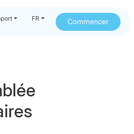
port
FR
Commencer
mblée
aires