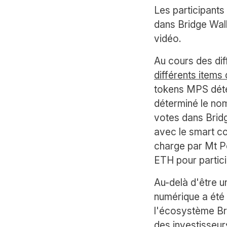
Les participants
dans Bridge Wall
vidéo.
Au cours des diff
différents items
tokens MPS déten
déterminé le nom
votes dans Bridg
avec le smart co
charge par Mt Pe
ETH pour partici
Au-delà d'être u
numérique a été 
l'écosystème Bri
des investisseur