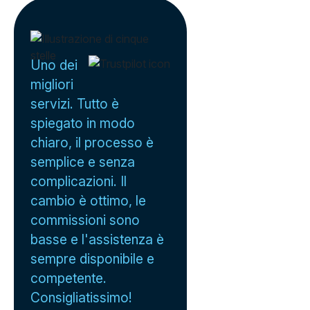
Uno dei
migliori
servizi. Tutto è
spiegato in modo
chiaro, il processo è
semplice e senza
complicazioni. Il
cambio è ottimo, le
commissioni sono
basse e l'assistenza è
sempre disponibile e
competente.
Consigliatissimo!