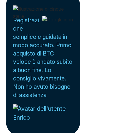
Registrazi
one
semplice e guidata in
modo accurato. Primo
acquisto di BTC
veloce è andato subito
a buon fine. Lo
consiglio vivamente.
Non ho avuto bisogno
di assistenza
Enrico