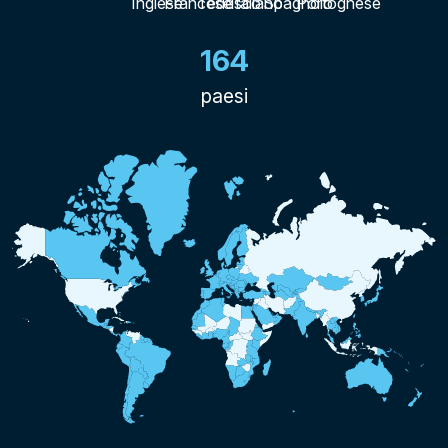
164
paesi