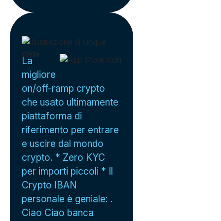
La
migliore
on/off-ramp crypto
che usato ultimamente
piattaforma di
riferimento per entrare
e uscire dal mondo
crypto. * Zero KYC
per importi piccoli * Il
Crypto IBAN
personale è geniale: .
Ciao Ciao banca