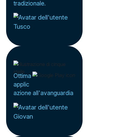
tradizionale.
Tusco
Ottima
applic
azione all'avanguardia
Giovan