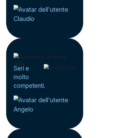
Claudio
Seri e
molto
competenti.
Angelo