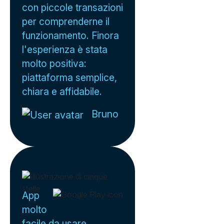
con piccole transazioni
per comprenderne il
funzionamento. Finora
l'esperienza è stata
molto positiva:
piattaforma semplice,
chiara e affidabile.
Bruno
App
molto
facile da usare,