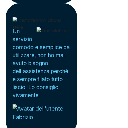
Un
servizio
comodo e semplice da
utilizzare, non ho mai
avuto bisogno
dell'assistenza perchè
è sempre filato tutto
liscio. Lo consiglio
vivamente
Fabrizio