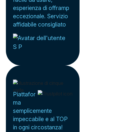
esperienza di offramp
eccezionale. Servizio
affidabile consigliato
S P
Piattafor
ma
semplicemente
impeccabile e al TOP
in ogni circostanza!