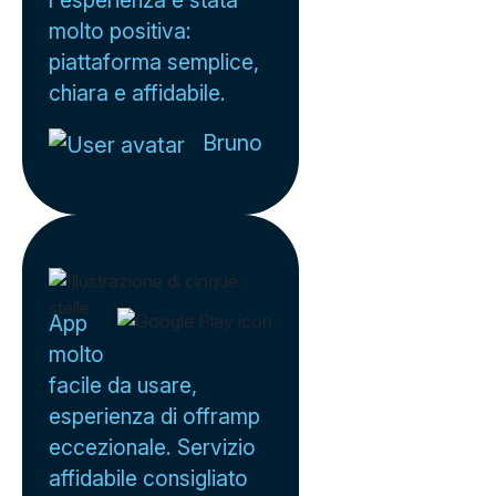
molto positiva:
piattaforma semplice,
chiara e affidabile.
Bruno
App
molto
facile da usare,
esperienza di offramp
eccezionale. Servizio
affidabile consigliato