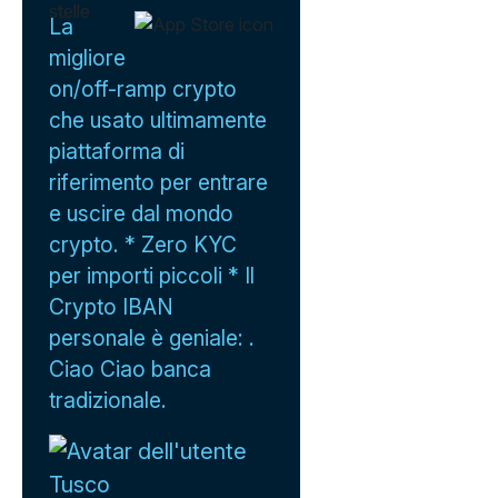
La
migliore
on/off-ramp crypto
che usato ultimamente
piattaforma di
riferimento per entrare
e uscire dal mondo
crypto. * Zero KYC
per importi piccoli * Il
Crypto IBAN
personale è geniale: .
Ciao Ciao banca
tradizionale.
Tusco