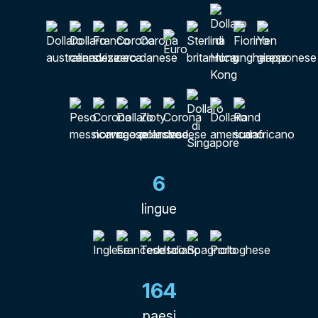
6
lingue
164
paesi