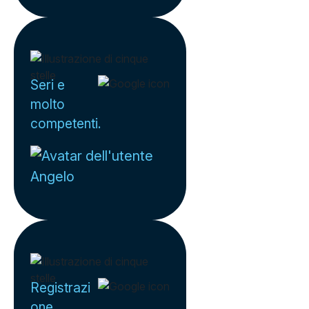
Seri e
molto
competenti.
Angelo
Registrazi
one