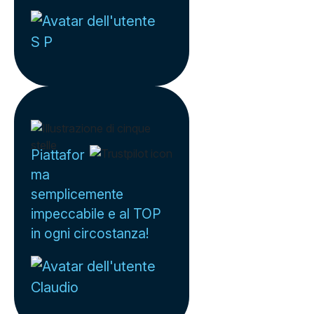
S P
Piattafor
ma
semplicemente
impeccabile e al TOP
in ogni circostanza!
Claudio