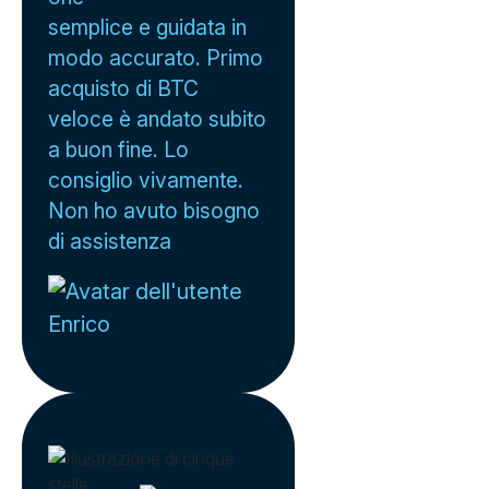
semplice e guidata in
modo accurato. Primo
acquisto di BTC
veloce è andato subito
a buon fine. Lo
consiglio vivamente.
Non ho avuto bisogno
di assistenza
Enrico