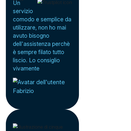
Un
servizio
comodo e semplice da
utilizzare, non ho mai
avuto bisogno
dell'assistenza perchè
è sempre filato tutto
liscio. Lo consiglio
vivamente
Fabrizio