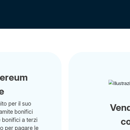
thereum
e
to per il suo
Ven
ramite bonifici
c
bonifici a terzi
io per pagare le