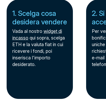
1. Scelga cosa
2. Si
desidera vendere
acc
Vada al nostro
widget di
Per ve
incasso
qui sopra, scelga
bonific
ETH e la valuta fiat in cui
uniche
ricevere i fondi, poi
richies
inserisca l'importo
e-mail
desiderato.
telefo