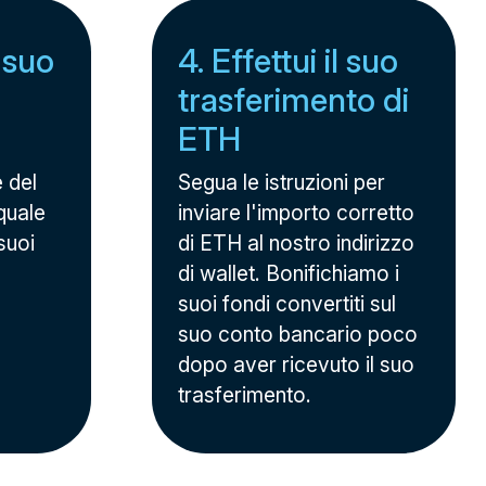
l suo
4. Effettui il suo
trasferimento di
ETH
e del
Segua le istruzioni per
quale
inviare l'importo corretto
suoi
di ETH al nostro indirizzo
di wallet. Bonifichiamo i
suoi fondi convertiti sul
suo conto bancario poco
dopo aver ricevuto il suo
trasferimento.