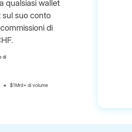
 qualsiasi wallet
iat sul suo conto
 commissioni di
CHF.
i
🔸
$1Mrd+ di volume