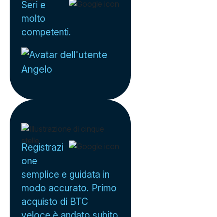
Seri e
molto
competenti.
Angelo
Registrazi
one
semplice e guidata in
modo accurato. Primo
acquisto di BTC
veloce è andato subito