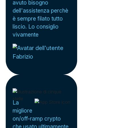
avuto bisogno
dell'assistenza perchè
è sempre filato tutto
liscio. Lo consiglio
vivamente
Fabrizio
La
migliore
on/off-ramp crypto
che usato ultimamente