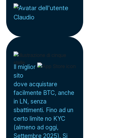
Claudio
Il miglior
sito
dove acquistare
facilmente BTC, anche
in LN, senza
sbattimenti. Fino ad un
certo limite no KYC
(almeno ad oggi,
Settembre 2025). Si