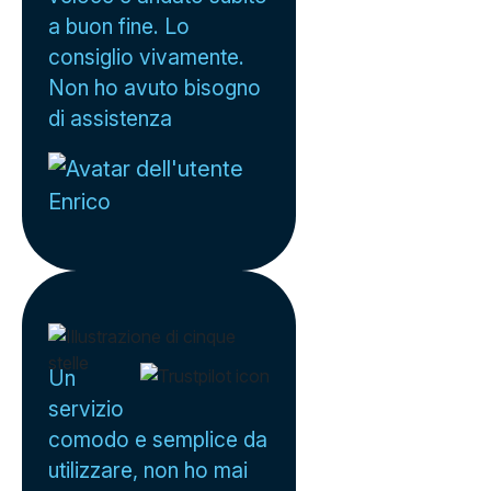
a buon fine. Lo
consiglio vivamente.
Non ho avuto bisogno
di assistenza
Enrico
Un
servizio
comodo e semplice da
utilizzare, non ho mai