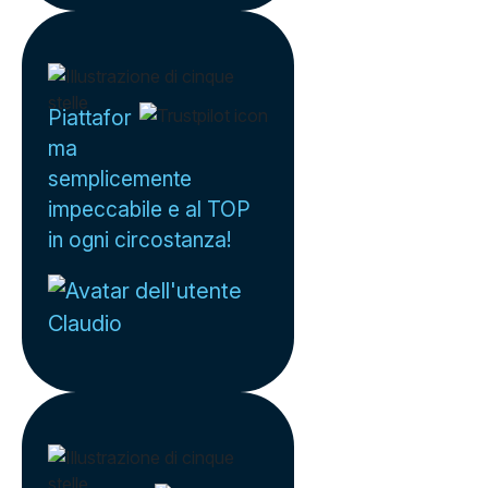
Piattafor
ma
semplicemente
impeccabile e al TOP
in ogni circostanza!
Claudio