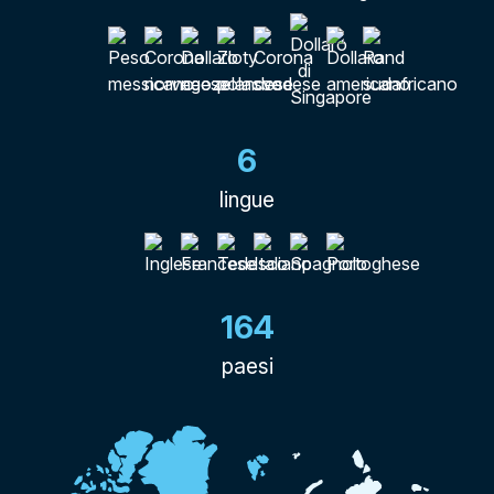
6
lingue
164
paesi