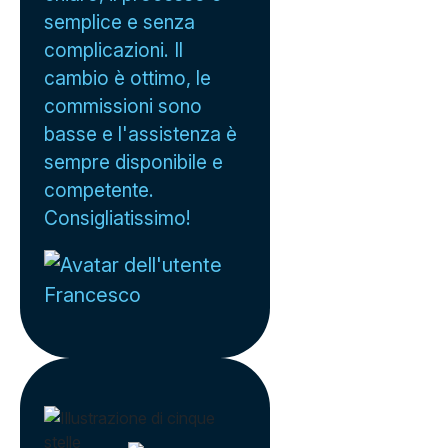
semplice e senza
complicazioni. Il
cambio è ottimo, le
commissioni sono
basse e l'assistenza è
sempre disponibile e
competente.
Consigliatissimo!
Francesco