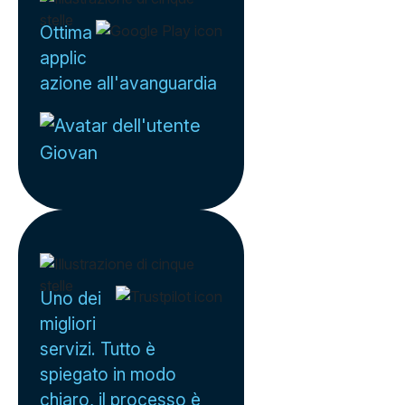
Ottima
applic
azione all'avanguardia
Giovan
Uno dei
migliori
servizi. Tutto è
spiegato in modo
chiaro, il processo è