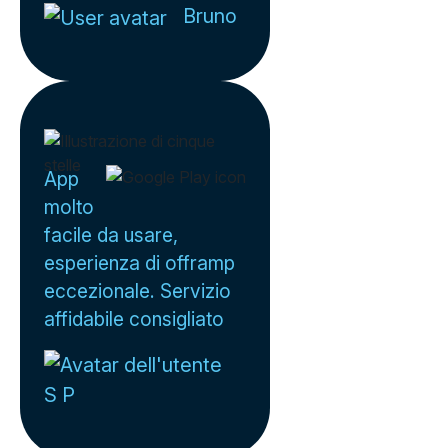
Bruno
App
molto
facile da usare,
esperienza di offramp
eccezionale. Servizio
affidabile consigliato
S P