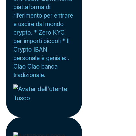
piattaforma di
riferimento per entrare
e uscire dal mondo
crypto. * Zero KYC
per importi piccoli * Il
Crypto IBAN
personale è geniale: .
Ciao Ciao banca
tradizionale.
Tusco