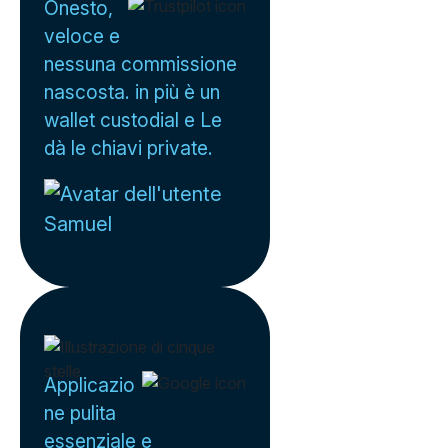
Onesto,
veloce e
nessuna commissione
nascosta. in più è un
wallet custodial e Le
dà le chiavi private.
Samuel
Applicazio
ne pulita
essenziale e