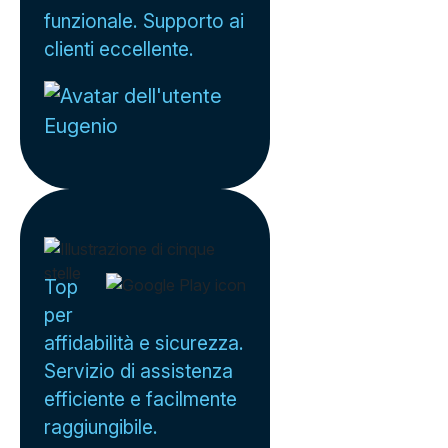
funzionale. Supporto ai
clienti eccellente.
Eugenio
Top
per
affidabilità e sicurezza.
Servizio di assistenza
efficiente e facilmente
raggiungibile.