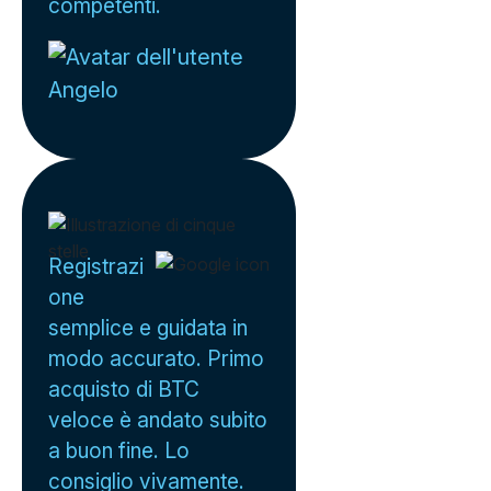
competenti.
Angelo
Registrazi
one
semplice e guidata in
modo accurato. Primo
acquisto di BTC
veloce è andato subito
a buon fine. Lo
consiglio vivamente.