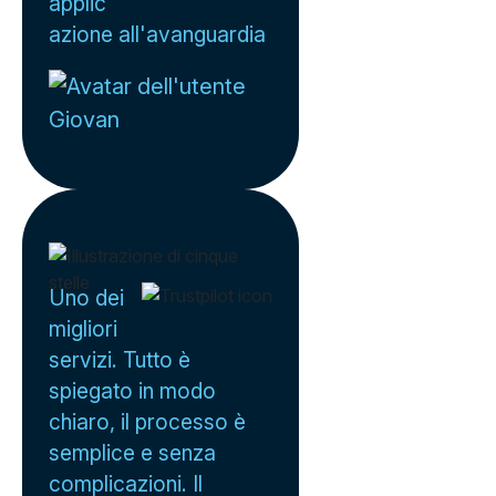
applic
azione all'avanguardia
Giovan
Uno dei
migliori
servizi. Tutto è
spiegato in modo
chiaro, il processo è
semplice e senza
complicazioni. Il