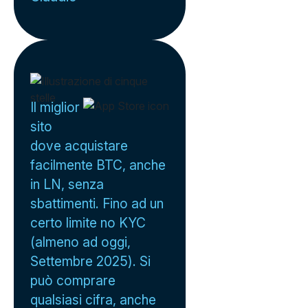
Il miglior
sito
dove acquistare
facilmente BTC, anche
in LN, senza
sbattimenti. Fino ad un
certo limite no KYC
(almeno ad oggi,
Settembre 2025). Si
può comprare
qualsiasi cifra, anche