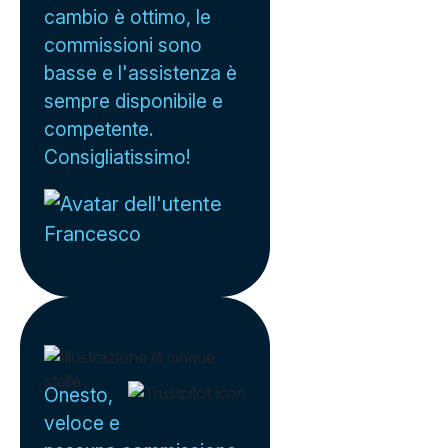
cambio è ottimo, le
commissioni sono
basse e l'assistenza è
sempre disponibile e
competente.
Consigliatissimo!
Francesco
Onesto,
veloce e