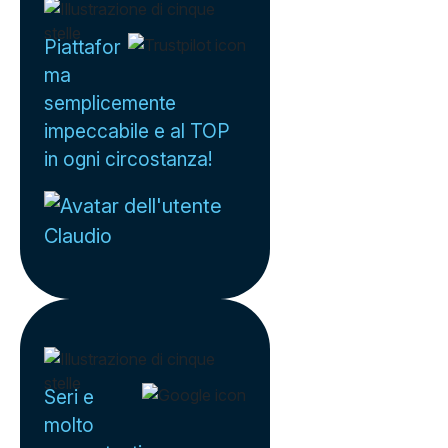
Piattafor
ma
semplicemente
impeccabile e al TOP
in ogni circostanza!
Claudio
Seri e
molto