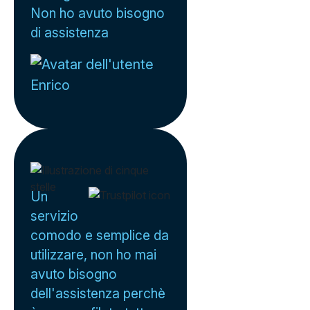
Non ho avuto bisogno
di assistenza
Enrico
Un
servizio
comodo e semplice da
utilizzare, non ho mai
avuto bisogno
dell'assistenza perchè