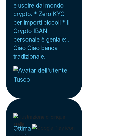
e uscire dal mondo
crypto. * Zero KYC
per importi piccoli * Il
Crypto IBAN
personale è geniale: .
Ciao Ciao banca
tradizionale.
Tusco
Ottima