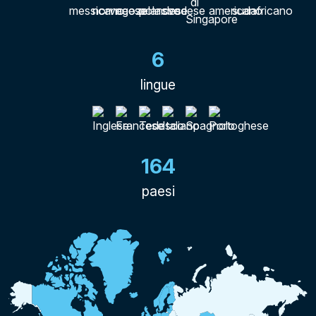
6
lingue
164
paesi