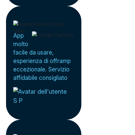
App
molto
facile da usare,
esperienza di offramp
eccezionale. Servizio
affidabile consigliato
S P