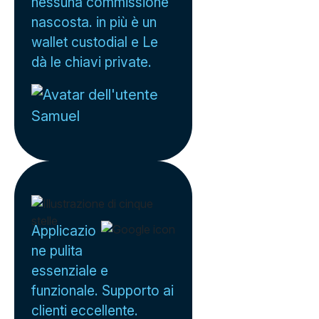
nessuna commissione
nascosta. in più è un
wallet custodial e Le
dà le chiavi private.
Samuel
Applicazio
ne pulita
essenziale e
funzionale. Supporto ai
clienti eccellente.