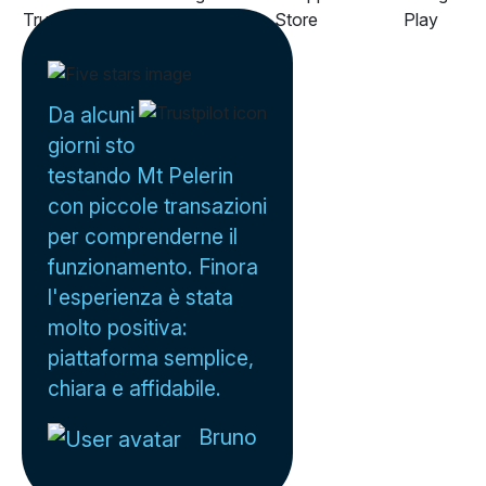
Da alcuni
giorni sto
testando Mt Pelerin
con piccole transazioni
per comprenderne il
funzionamento. Finora
l'esperienza è stata
molto positiva:
piattaforma semplice,
chiara e affidabile.
Bruno