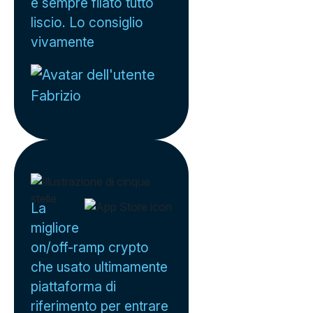
è sempre filato tutto
liscio. Lo consiglio
vivamente
Fabrizio
La
migliore
on/off-ramp crypto
che usato ultimamente
piattaforma di
riferimento per entrare