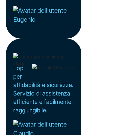
Eugenio
Top
per
affidabilità e sicurezza.
Servizio di assistenza
efficiente e facilmente
raggiungibile.
Claudio