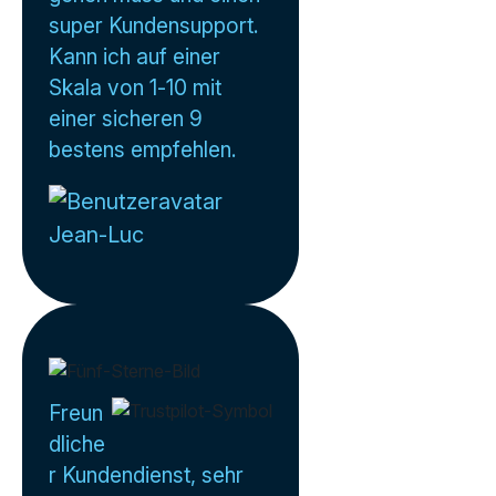
super Kundensupport.
Kann ich auf einer
Skala von 1-10 mit
einer sicheren 9
bestens empfehlen.
Jean-Luc
Freun
dliche
r Kundendienst, sehr