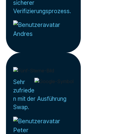
sicherer
Verifizierungsprozess.
Andres
Sehr
zufriede
n mit der Ausführung
Swap.
Peter