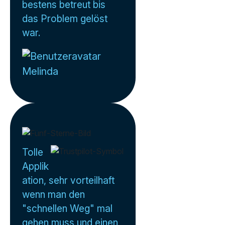
bestens betreut bis
das Problem gelöst
war.
Melinda
Tolle
Applik
ation, sehr vorteilhaft
wenn man den
"schnellen Weg" mal
gehen muss und einen