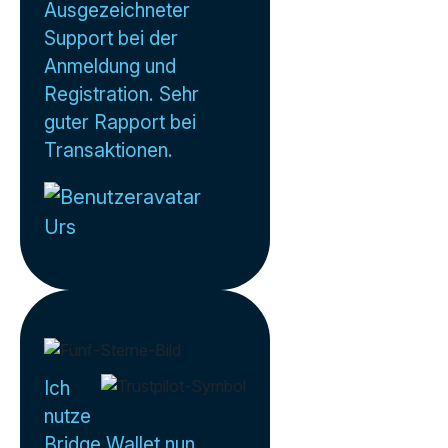
Ausgezeichneter
Support bei der
Anmeldung und
Registration. Sehr
guter Rapport bei
Transaktionen.
Urs
Ich
nutze
Bridge Wallet nun