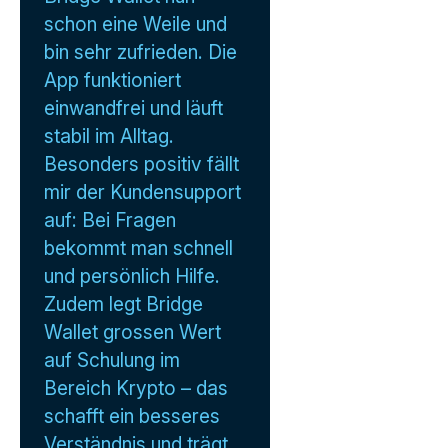
schon eine Weile und
bin sehr zufrieden. Die
App funktioniert
einwandfrei und läuft
stabil im Alltag.
Besonders positiv fällt
mir der Kundensupport
auf: Bei Fragen
bekommt man schnell
und persönlich Hilfe.
Zudem legt Bridge
Wallet grossen Wert
auf Schulung im
Bereich Krypto – das
schafft ein besseres
Verständnis und trägt