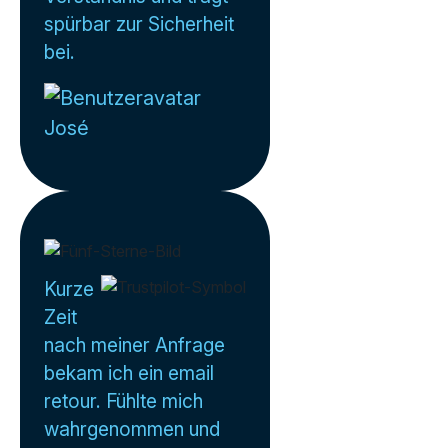
spürbar zur Sicherheit
bei.
José
Kurze
Zeit
nach meiner Anfrage
bekam ich ein email
retour. Fühlte mich
wahrgenommen und