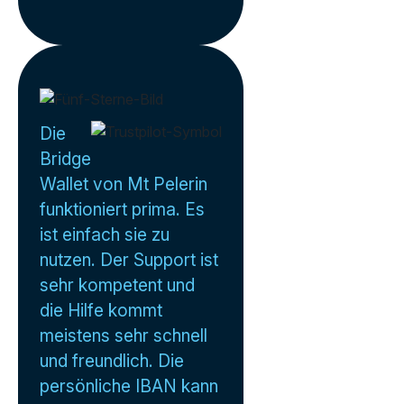
Die
Bridge
Wallet von Mt Pelerin
funktioniert prima. Es
ist einfach sie zu
nutzen. Der Support ist
sehr kompetent und
die Hilfe kommt
meistens sehr schnell
und freundlich. Die
persönliche IBAN kann