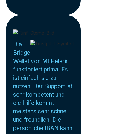
Die
Bridge
Wallet von Mt Pelerin
funktioniert prima. Es
ist einfach sie zu
nutzen. Der Support ist
sehr kompetent und
die Hilfe kommt
meistens sehr schnell
und freundlich. Die
persönliche IBAN kann