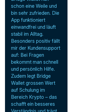
schon eine Weile und
bin sehr zufrieden. Die
App funktioniert
einwandfrei und läuft
stabil im Alltag.
Besonders positiv fällt
mir der Kundensupport
auf: Bei Fragen
bekommt man schnell
und persönlich Hilfe.
Zudem legt Bridge
Wallet grossen Wert
auf Schulung im
Bereich Krypto – das
schafft ein besseres
Verständnis und trägt