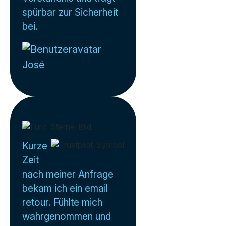
spürbar zur Sicherheit
bei.
José
Kurze
Zeit
nach meiner Anfrage
bekam ich ein email
retour. Fühlte mich
wahrgenommen und