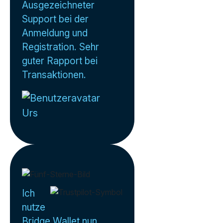
Ausgezeichneter
Support bei der
Anmeldung und
Registration. Sehr
guter Rapport bei
Transaktionen.
Urs
Ich
nutze
Bridge Wallet nun