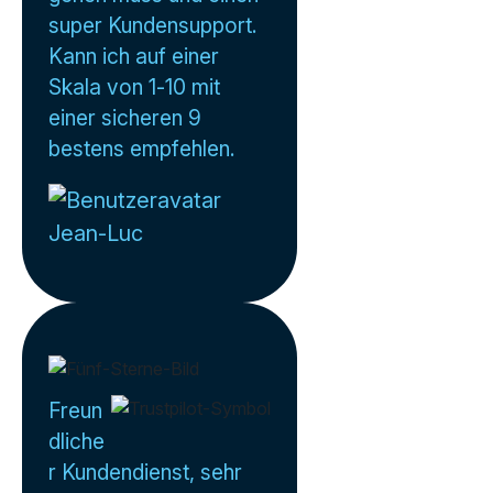
super Kundensupport.
Kann ich auf einer
Skala von 1-10 mit
einer sicheren 9
bestens empfehlen.
Jean-Luc
Freun
dliche
r Kundendienst, sehr