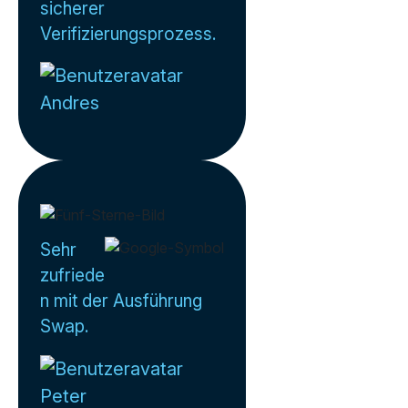
sicherer
Verifizierungsprozess.
Andres
Sehr
zufriede
n mit der Ausführung
Swap.
Peter