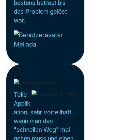
bestens betreut bis
das Problem gelöst
war.
Melinda
Tolle
Applik
ation, sehr vorteilhaft
wenn man den
"schnellen Weg" mal
gehen muss und einen