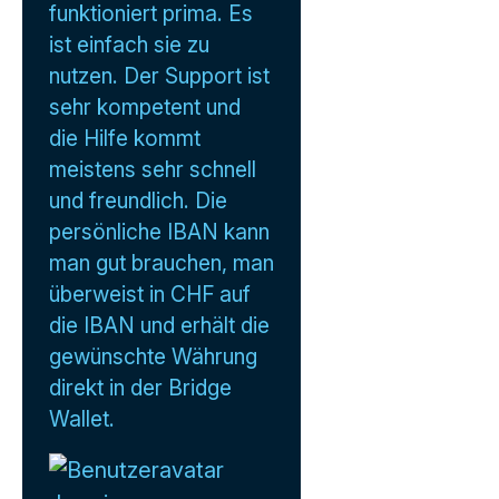
funktioniert prima. Es
ist einfach sie zu
nutzen. Der Support ist
sehr kompetent und
die Hilfe kommt
meistens sehr schnell
und freundlich. Die
persönliche IBAN kann
man gut brauchen, man
überweist in CHF auf
die IBAN und erhält die
gewünschte Währung
direkt in der Bridge
Wallet.