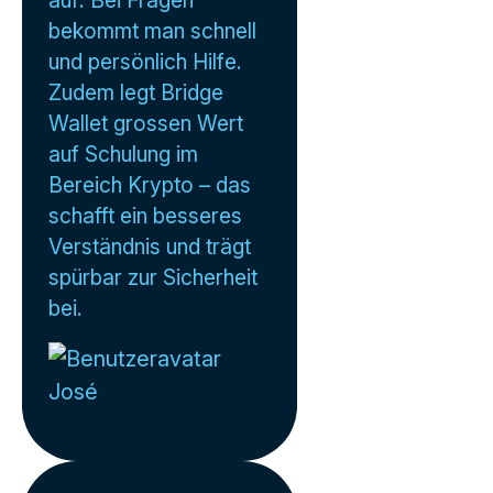
bekommt man schnell
und persönlich Hilfe.
Zudem legt Bridge
Wallet grossen Wert
auf Schulung im
Bereich Krypto – das
schafft ein besseres
Verständnis und trägt
spürbar zur Sicherheit
bei.
José