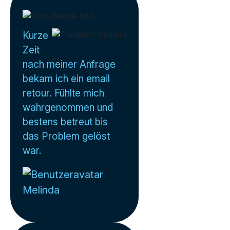
Kurze
Zeit
nach meiner Anfrage
bekam ich ein email
retour. Fühlte mich
wahrgenommen und
bestens betreut bis
das Problem gelöst
war.
Melinda