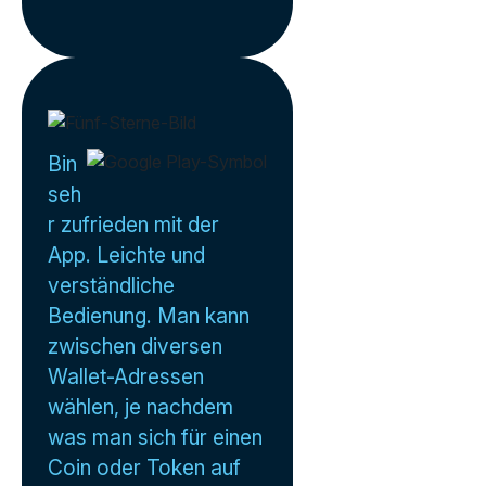
Bin
seh
r zufrieden mit der
App. Leichte und
verständliche
Bedienung. Man kann
zwischen diversen
Wallet-Adressen
wählen, je nachdem
was man sich für einen
Coin oder Token auf