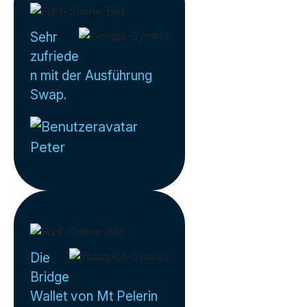
Sehr
zufriede
n mit der Ausführung
Swap.
Peter
Die
Bridge
Wallet von Mt Pelerin