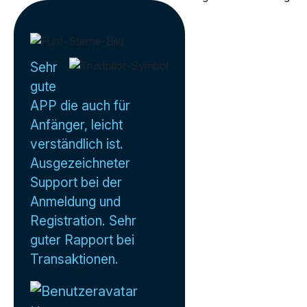
Sehr
gute
APP die auch für
Anfänger, leicht
verständlich ist.
Ausgezeichneter
Support bei der
Anmeldung und
Registration. Sehr
guter Rapport bei
Transaktionen.