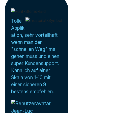
Tolle
Applik
ation, sehr vorteilhaft
wenn man den
"schnellen Weg" mal
gehen muss und einen
super Kundensupport.
Kann ich auf einer
Skala von 1-10 mit
einer sicheren 9
bestens empfehlen.
Jean-Luc