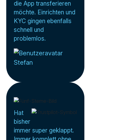
die App transferieren
möchte. Einrichten und
KYC gingen ebenfalls
schnell und
problemlos.
Stefan
Hat
bisher
immer super geklappt.
Immer komplett ohne