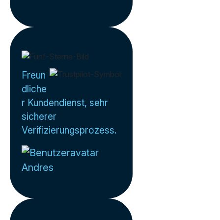
Freun
dliche
r Kundendienst, sehr
sicherer
Verifizierungsprozess.
Andres