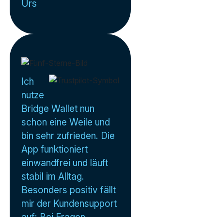
Urs
Ich
nutze
Bridge Wallet nun
schon eine Weile und
bin sehr zufrieden. Die
App funktioniert
einwandfrei und läuft
stabil im Alltag.
Besonders positiv fällt
mir der Kundensupport
auf: Bei Fragen