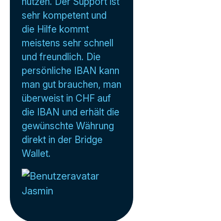
nutzen. Der Support ist
sehr kompetent und
die Hilfe kommt
meistens sehr schnell
und freundlich. Die
persönliche IBAN kann
man gut brauchen, man
überweist in CHF auf
die IBAN und erhält die
gewünschte Währung
direkt in der Bridge
Wallet.
Jasmin