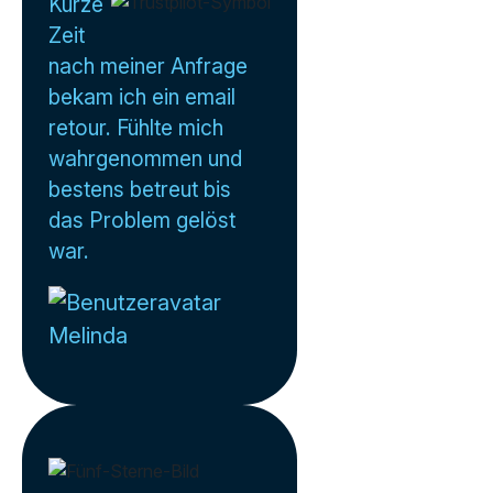
Kurze
Zeit
nach meiner Anfrage
bekam ich ein email
retour. Fühlte mich
wahrgenommen und
bestens betreut bis
das Problem gelöst
war.
Melinda