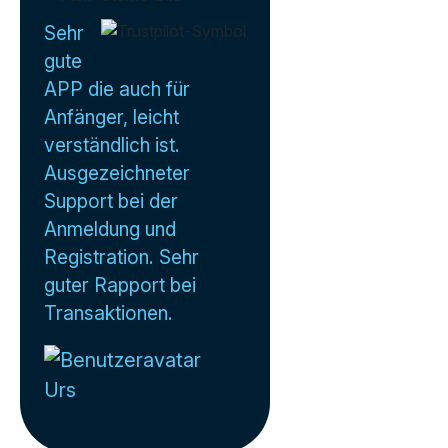
Sehr
gute
APP die auch für
Anfänger, leicht
verständlich ist.
Ausgezeichneter
Support bei der
Anmeldung und
Registration. Sehr
guter Rapport bei
Transaktionen.
Urs