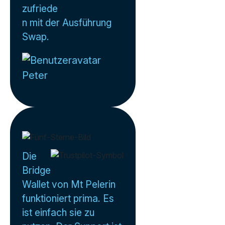
zufriede
n mit der Ausführung
Swap.
Peter
Die
Bridge
Wallet von Mt Pelerin
funktioniert prima. Es
ist einfach sie zu