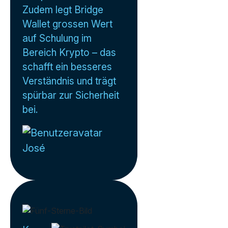
Zudem legt Bridge
Wallet grossen Wert
auf Schulung im
Bereich Krypto – das
schafft ein besseres
Verständnis und trägt
spürbar zur Sicherheit
bei.
José