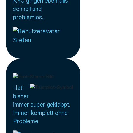
KYC gingen ebenfalls
schnell und
problemlos.
Stefan
Hat
bisher
immer super geklappt.
Immer komplett ohne
Probleme