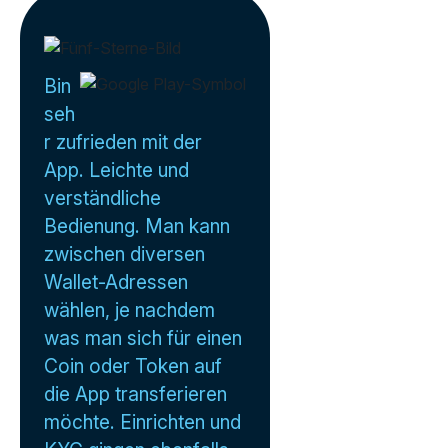
Bin
seh
r zufrieden mit der
App. Leichte und
verständliche
Bedienung. Man kann
zwischen diversen
Wallet-Adressen
wählen, je nachdem
was man sich für einen
Coin oder Token auf
die App transferieren
möchte. Einrichten und