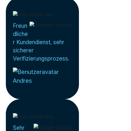
Freun
dliche
r Kundendienst, sehr
sicherer
Verifizierungsprozess.
Andres
Sehr