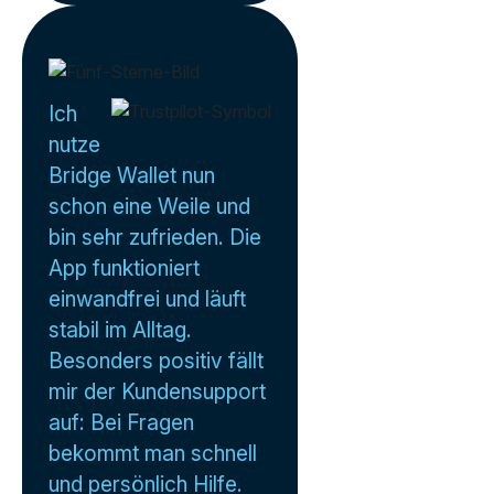
Ich
nutze
Bridge Wallet nun
schon eine Weile und
bin sehr zufrieden. Die
App funktioniert
einwandfrei und läuft
stabil im Alltag.
Besonders positiv fällt
mir der Kundensupport
auf: Bei Fragen
bekommt man schnell
und persönlich Hilfe.