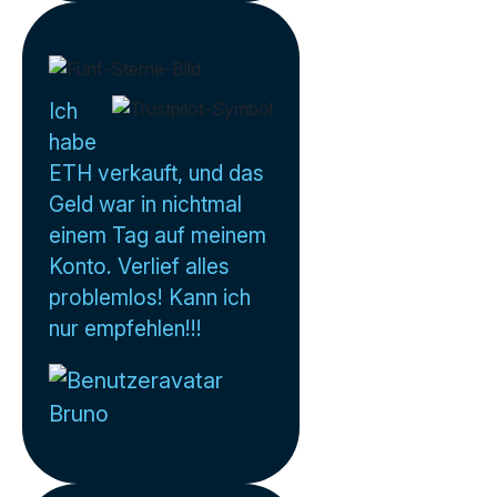
Ich
habe
ETH verkauft, und das
Geld war in nichtmal
einem Tag auf meinem
Konto. Verlief alles
problemlos! Kann ich
nur empfehlen!!!
Bruno