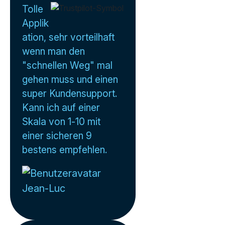
Tolle
Applik
ation, sehr vorteilhaft
wenn man den
"schnellen Weg" mal
gehen muss und einen
super Kundensupport.
Kann ich auf einer
Skala von 1-10 mit
einer sicheren 9
bestens empfehlen.
Jean-Luc