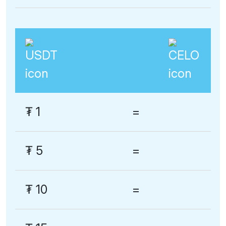
₮
1
=
₮
5
=
₮
10
=