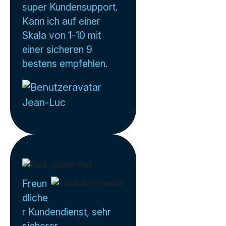
super Kundensupport.
Kann ich auf einer
Skala von 1-10 mit
einer sicheren 9
bestens empfehlen.
Jean-Luc
Freun
dliche
r Kundendienst, sehr
sicherer