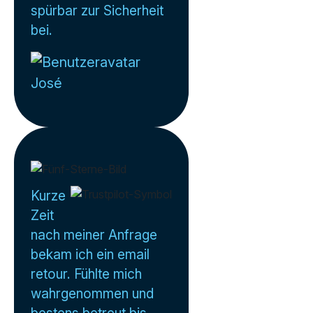
spürbar zur Sicherheit
bei.
José
Kurze
Zeit
nach meiner Anfrage
bekam ich ein email
retour. Fühlte mich
wahrgenommen und