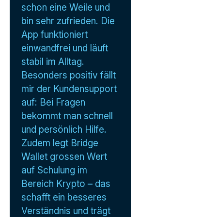
schon eine Weile und
bin sehr zufrieden. Die
App funktioniert
einwandfrei und läuft
stabil im Alltag.
Besonders positiv fällt
mir der Kundensupport
auf: Bei Fragen
bekommt man schnell
und persönlich Hilfe.
Zudem legt Bridge
Wallet grossen Wert
auf Schulung im
Bereich Krypto – das
schafft ein besseres
Verständnis und trägt