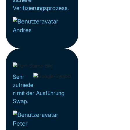
Verifizierungsprozess.
Andres
Sehr
zufriede
n mit der Ausführung
Swap.
Peter