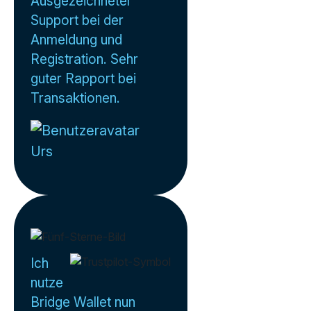
Ausgezeichneter
Support bei der
Anmeldung und
Registration. Sehr
guter Rapport bei
Transaktionen.
Urs
Ich
nutze
Bridge Wallet nun