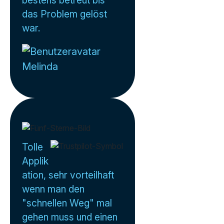
bestens betreut bis
das Problem gelöst
war.
Melinda
Tolle
Applik
ation, sehr vorteilhaft
wenn man den
"schnellen Weg" mal
gehen muss und einen