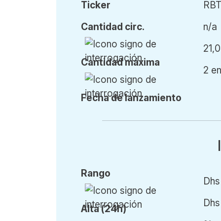
Ticker
RB
Cant
idad
circ.
n/a
21,
Cant
idad
máx
ima
2 e
Fecha de l
anzamiento
Rango
Dhs
Dhs
Alta (24h)