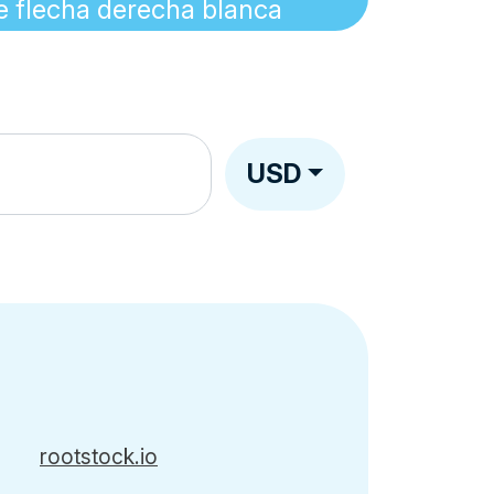
USD
rootstock.io