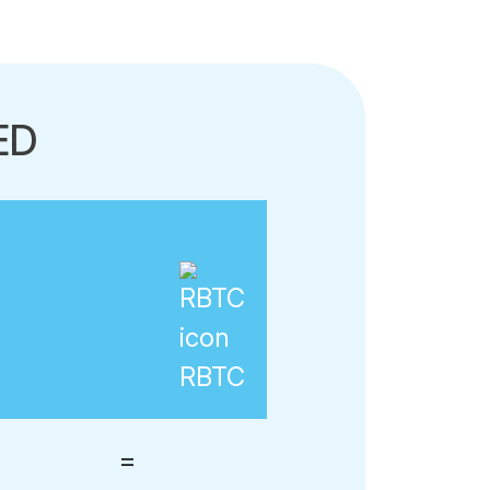
ED
RBTC
=