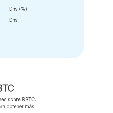
Dhs
(
%)
Dhs
RBTC
unes sobre RBTC.
para obtener más