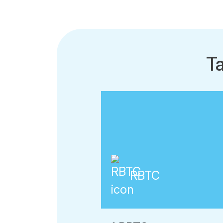
T
RBTC