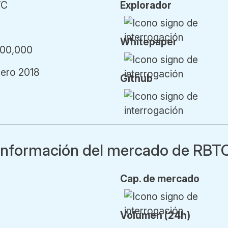
TC
Explorador
Whitepaper
000,000
nero 2018
Github
Información del mercado de RBT
Cap.
de mercado
Vol
umen
(24h)