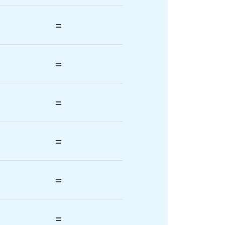
=
=
=
=
=
=