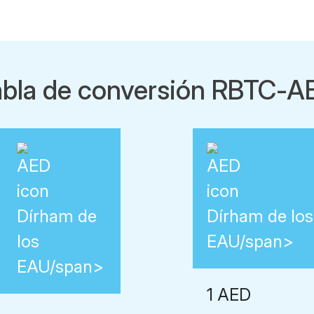
abla de conversión RBTC-A
Dírham de
Dírham de los
los
EAU/span>
EAU/span>
1 AED