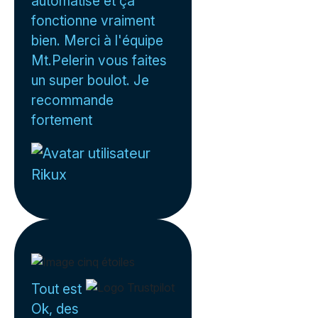
automatisé et ça
fonctionne vraiment
bien. Merci à l'équipe
Mt.Pelerin vous faites
un super boulot. Je
recommande
fortement
Rikux
Tout est
Ok, des