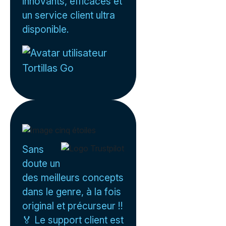
innovants, efficaces et
un service client ultra
disponible.
Tortillas Go
Sans
doute un
des meilleurs concepts
dans le genre, à la fois
original et précurseur !!
🏅 Le support client est