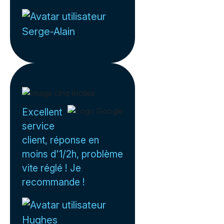
Serge-Alain
Excellent
service
client, réponse en
moins d'1/2h, problème
vite réglé ! Je
recommande !
Hughes