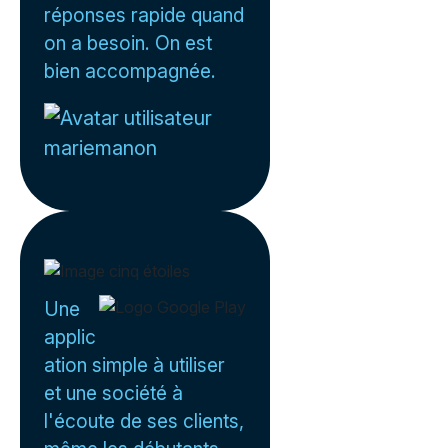
réponses rapide quand
on a besoin. On est
bien accompagnée.
mariemanon
Une
applic
ation simple à utiliser
et une société à
l'écoute de ses clients,