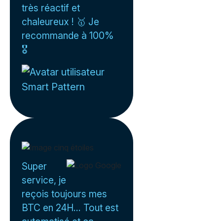
très réactif et
chaleureux ! 🥇 Je
recommande à 100%
🎖️
Smart Pattern
Super
service, je
reçois toujours mes
BTC en 24H... Tout est