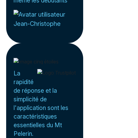
même les débutants
Jean-Christophe
La
rapidité
de réponse et la
simplicité de
l'application sont les
caractéristiques
essentielles du Mt
Pelerin.