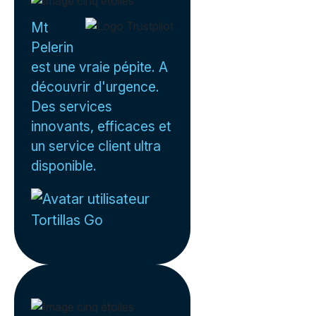
Mt
Pelerin
est une vraie pépite. A
découvrir d'urgence.
Des services
innovants, efficaces et
un service client ultra
disponible.
Tortillas Go