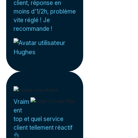
client, réponse en
moins d'1/2h, problème
vite réglé ! Je
recommande !
Hughes
Vraim
ent
top et quel service
client tellement réactif
👌