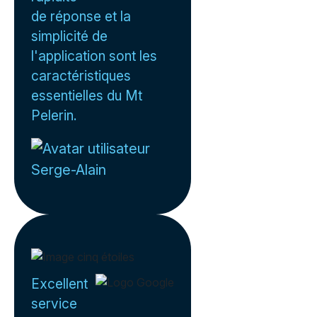
de réponse et la
simplicité de
l'application sont les
caractéristiques
essentielles du Mt
Pelerin.
Serge-Alain
Excellent
service