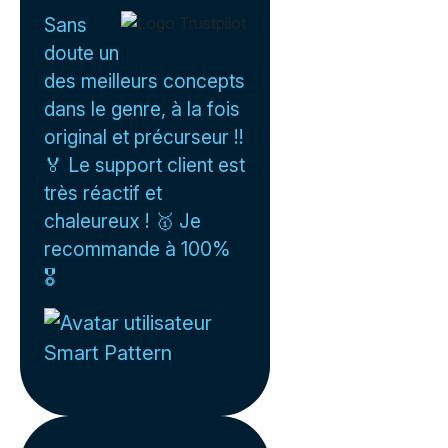
Sans
doute un
des meilleurs concepts
dans le genre, à la fois
original et précurseur !!
🏅 Le support client est
très réactif et
chaleureux ! 🥇 Je
recommande à 100%
🎖️
Smart Pattern