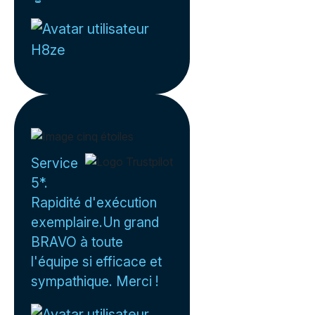
H8ze
Service
5*.
Rapidité d'exécution
exemplaire.Un grand
BRAVO à toute
l'équipe si efficace et
sympathique. Merci !