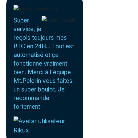
Super
service, je
reçois toujours mes
BTC en 24H... Tout est
automatisé et ça
fonctionne vraiment
bien. Merci à l'équipe
Mt.Pelerin vous faites
un super boulot. Je
recommande
fortement
Rikux