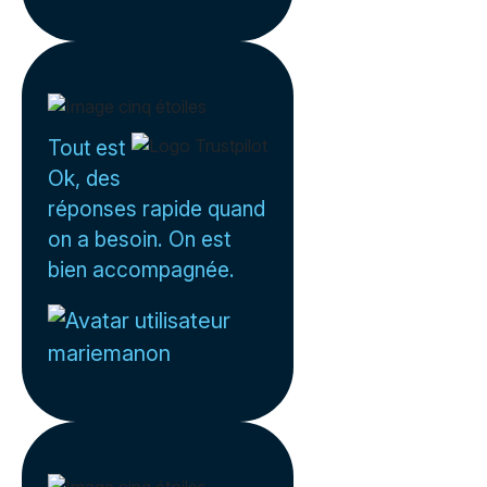
Tout est
Ok, des
réponses rapide quand
on a besoin. On est
bien accompagnée.
mariemanon