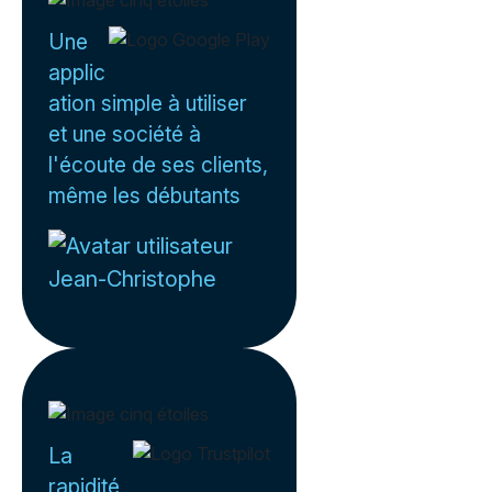
Une
applic
ation simple à utiliser
et une société à
l'écoute de ses clients,
même les débutants
Jean-Christophe
La
rapidité