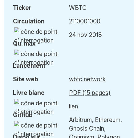
Ticker
WBTC
Circulation
21'000'000
24 nov 2018
Qu
.
max
Lancement
Site web
wbtc.network
Livre blanc
PDF (15 pages)
lien
Github
Arbitrum, Ethereum,
Gnosis Chain,
Dispo sur
Optimism, Polygon