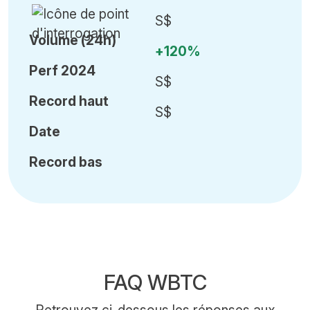
S$
Volume (24h)
+120%
Perf 2024
S$
Record haut
S$
Date
Record bas
FAQ WBTC
Retrouvez ci-dessous les réponses aux