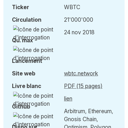
Ticker
WBTC
Circulation
21'000'000
24 nov 2018
Qu
.
max
Lancement
Site web
wbtc.network
Livre blanc
PDF (15 pages)
lien
Github
Arbitrum, Ethereum,
Gnosis Chain,
Dispo sur
Optimism, Polygon