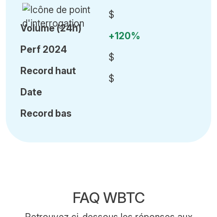
$
Volume (24h)
+120%
Perf 2024
$
Record haut
$
Date
Record bas
FAQ WBTC
Retrouvez ci-dessous les réponses aux