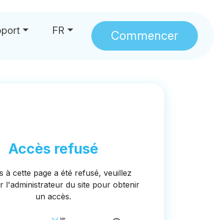
port
FR
Commencer