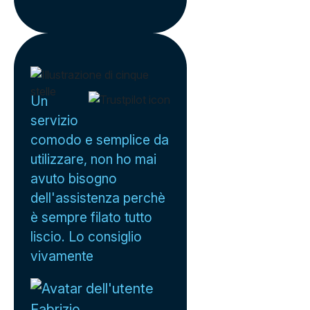
Un
servizio
comodo e semplice da
utilizzare, non ho mai
avuto bisogno
dell'assistenza perchè
è sempre filato tutto
liscio. Lo consiglio
vivamente
Fabrizio