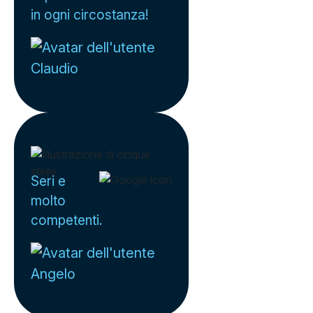
in ogni circostanza!
Claudio
Seri e
molto
competenti.
Angelo