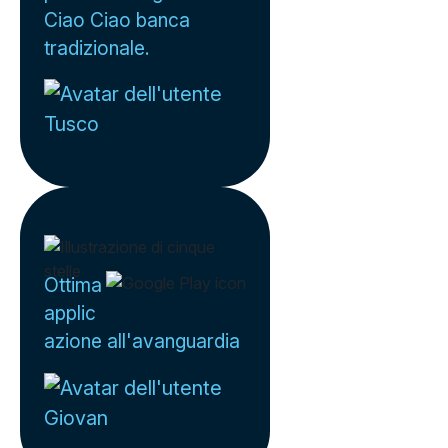
Ciao Ciao banca
tradizionale.
Tusco
Ottima
applic
azione all'avanguardia
Giovan