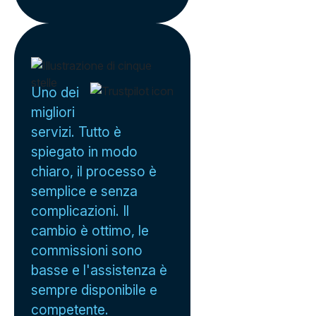
Uno dei
migliori
servizi. Tutto è
spiegato in modo
chiaro, il processo è
semplice e senza
complicazioni. Il
cambio è ottimo, le
commissioni sono
basse e l'assistenza è
sempre disponibile e
competente.