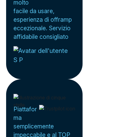
molto
facile da usare,
esperienza di offramp
eccezionale. Servizio
affidabile consigliato
S P
Piattafor
ma
semplicemente
impeccabile e al TOP