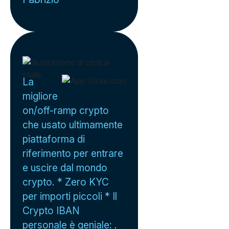
La
migliore
on/off-ramp crypto
che usato ultimamente
piattaforma di
riferimento per entrare
e uscire dal mondo
crypto. * Zero KYC
per importi piccoli * Il
Crypto IBAN
personale è geniale: .