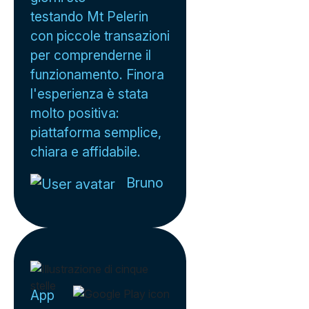
testando Mt Pelerin
con piccole transazioni
per comprenderne il
funzionamento. Finora
l'esperienza è stata
molto positiva:
piattaforma semplice,
chiara e affidabile.
Bruno
App