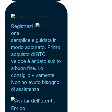
Registrazi
one
semplice e guidata in
modo accurato. Primo
acquisto di BTC
veloce è andato subito
a buon fine. Lo
consiglio vivamente.
Non ho avuto bisogno
di assistenza
Enrico