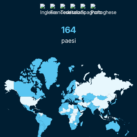
164
paesi