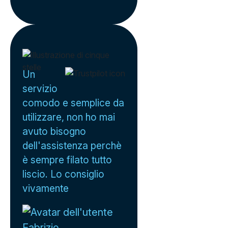
Un
servizio
comodo e semplice da
utilizzare, non ho mai
avuto bisogno
dell'assistenza perchè
è sempre filato tutto
liscio. Lo consiglio
vivamente
Fabrizio