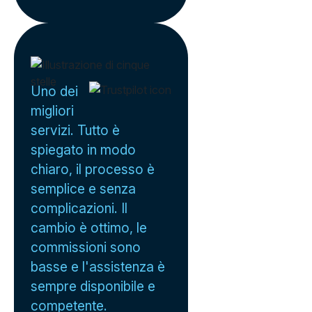
Uno dei
migliori
servizi. Tutto è
spiegato in modo
chiaro, il processo è
semplice e senza
complicazioni. Il
cambio è ottimo, le
commissioni sono
basse e l'assistenza è
sempre disponibile e
competente.