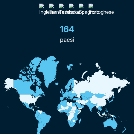
164
paesi