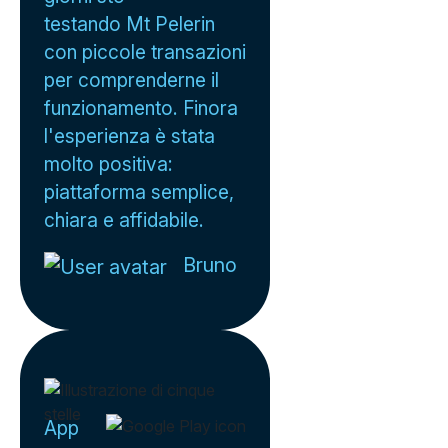
testando Mt Pelerin
con piccole transazioni
per comprenderne il
funzionamento. Finora
l'esperienza è stata
molto positiva:
piattaforma semplice,
chiara e affidabile.
Bruno
App