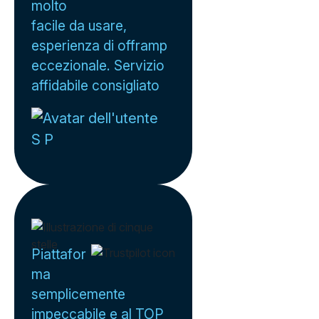
molto
facile da usare,
esperienza di offramp
eccezionale. Servizio
affidabile consigliato
S P
Piattafor
ma
semplicemente
impeccabile e al TOP