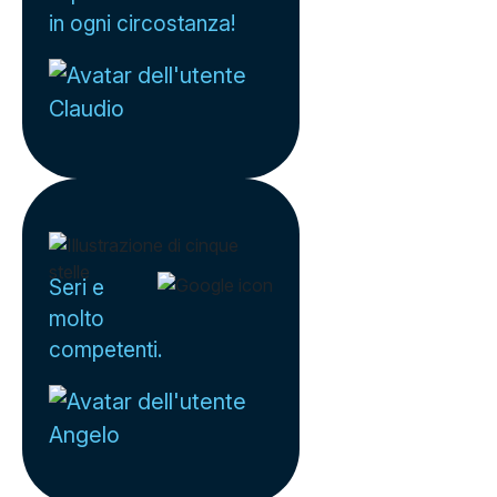
in ogni circostanza!
Claudio
Seri e
molto
competenti.
Angelo