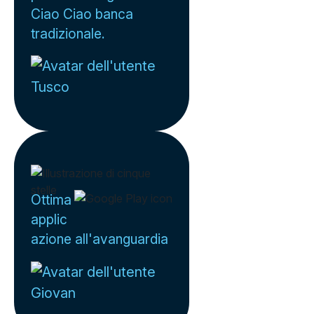
Ciao Ciao banca
tradizionale.
Tusco
Ottima
applic
azione all'avanguardia
Giovan