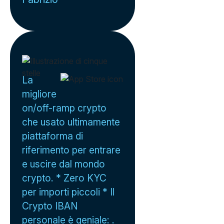
La
migliore
on/off-ramp crypto
che usato ultimamente
piattaforma di
riferimento per entrare
e uscire dal mondo
crypto. * Zero KYC
per importi piccoli * Il
Crypto IBAN
personale è geniale: .