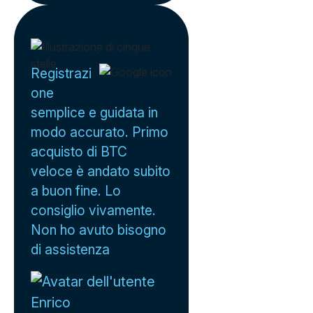
Registrazi
one
semplice e guidata in
modo accurato. Primo
acquisto di BTC
veloce è andato subito
a buon fine. Lo
consiglio vivamente.
Non ho avuto bisogno
di assistenza
Enrico