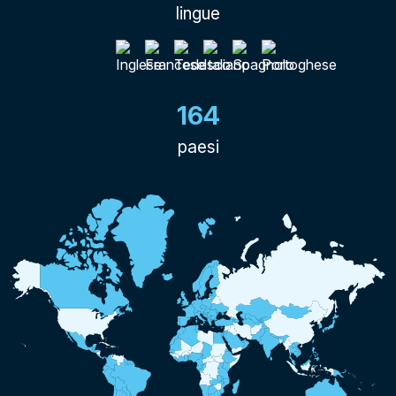
lingue
164
paesi