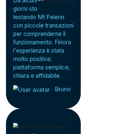
Da alcuni
giorni sto
testando Mt Pelerin
con piccole transazioni
per comprenderne il
funzionamento. Finora
l'esperienza è stata
molto positiva:
piattaforma semplice,
chiara e affidabile.
Bruno