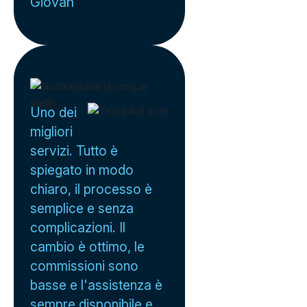
Giovan
Uno dei
migliori
servizi. Tutto è
spiegato in modo
chiaro, il processo è
semplice e senza
complicazioni. Il
cambio è ottimo, le
commissioni sono
basse e l'assistenza è
sempre disponibile e