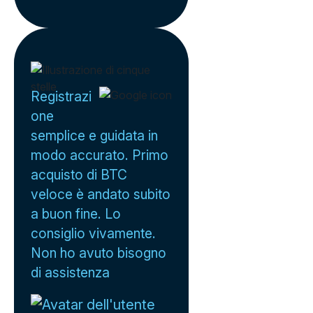
Registrazi
one
semplice e guidata in
modo accurato. Primo
acquisto di BTC
veloce è andato subito
a buon fine. Lo
consiglio vivamente.
Non ho avuto bisogno
di assistenza