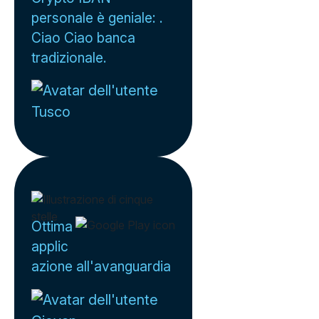
personale è geniale: .
Ciao Ciao banca
tradizionale.
Tusco
Ottima
applic
azione all'avanguardia