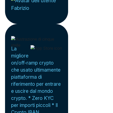
Fabrizio
La
migliore
on/off-ramp crypto
che usato ultimamente
piattaforma di
riferimento per entrare
e uscire dal mondo
crypto. * Zero KYC
per importi piccoli * Il
Crypto IBAN