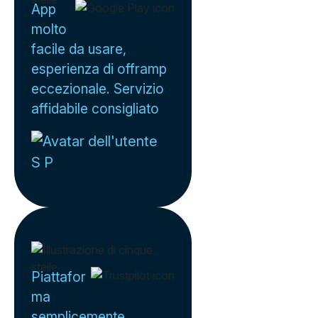
App
molto
facile da usare,
esperienza di offramp
eccezionale. Servizio
affidabile consigliato
S P
Piattafor
ma
semplicemente