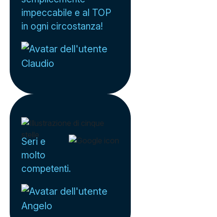
impeccabile e al TOP
in ogni circostanza!
Claudio
Seri e
molto
competenti.
Angelo