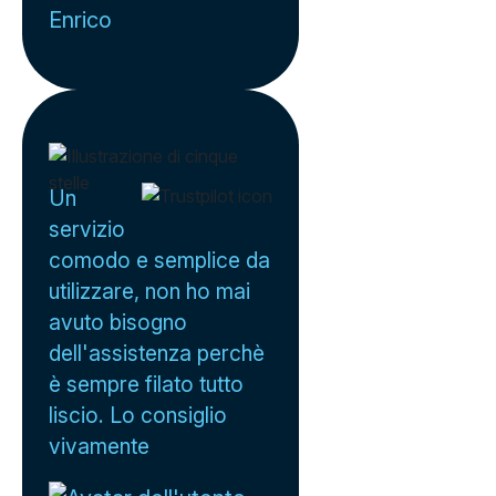
Enrico
Un
servizio
comodo e semplice da
utilizzare, non ho mai
avuto bisogno
dell'assistenza perchè
è sempre filato tutto
liscio. Lo consiglio
vivamente