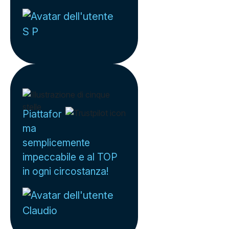
S P
Piattafor
ma
semplicemente
impeccabile e al TOP
in ogni circostanza!
Claudio