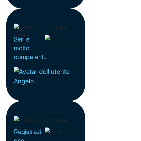
Seri e
molto
competenti.
Angelo
Registrazi
one