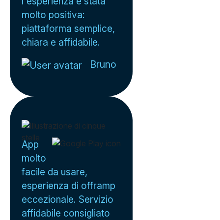
l'esperienza è stata
molto positiva:
piattaforma semplice,
chiara e affidabile.
Bruno
App
molto
facile da usare,
esperienza di offramp
eccezionale. Servizio
affidabile consigliato