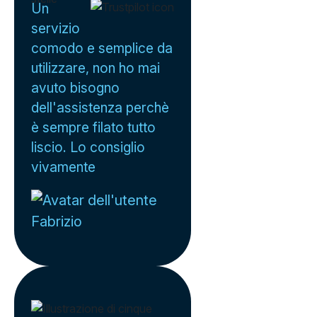
Un
servizio
comodo e semplice da
utilizzare, non ho mai
avuto bisogno
dell'assistenza perchè
è sempre filato tutto
liscio. Lo consiglio
vivamente
Fabrizio