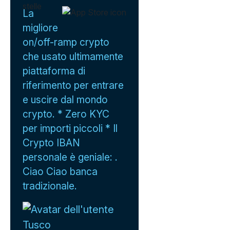
La
migliore
on/off-ramp crypto
che usato ultimamente
piattaforma di
riferimento per entrare
e uscire dal mondo
crypto. * Zero KYC
per importi piccoli * Il
Crypto IBAN
personale è geniale: .
Ciao Ciao banca
tradizionale.
Tusco