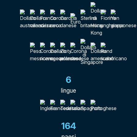
6
lingue
164
paesi