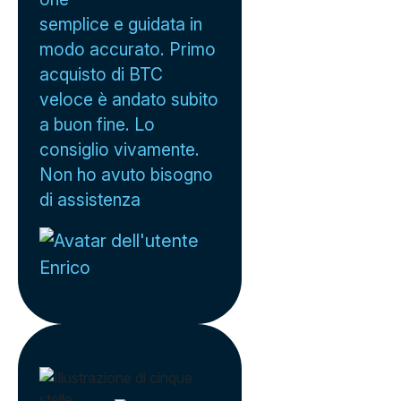
semplice e guidata in
modo accurato. Primo
acquisto di BTC
veloce è andato subito
a buon fine. Lo
consiglio vivamente.
Non ho avuto bisogno
di assistenza
Enrico