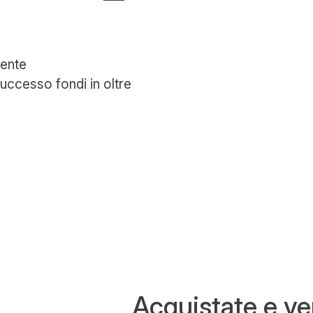
rente
ccesso fondi in oltre
Acquistate e v