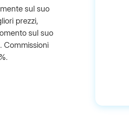
tamente sul suo
iori prezzi,
 momento sul suo
i. Commissioni
0%.