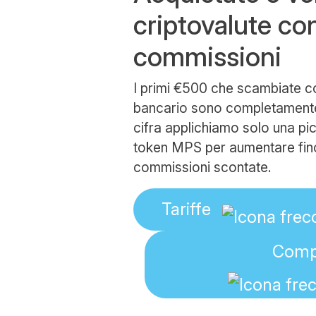
criptovalute co
commissioni
I primi €500 che scambiate co
bancario sono completamente g
cifra applichiamo solo una pi
token MPS per aumentare fin
commissioni scontate.
Tariffe
Comp