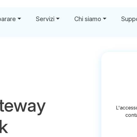
parare
Servizi
Chi siamo
Supp
ateway
k