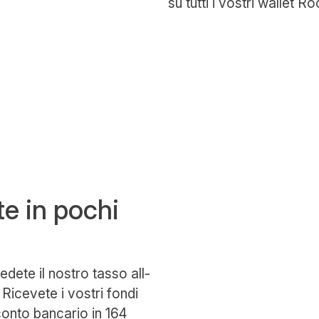
su tutti i vostri wallet R
te in pochi
edete il nostro tasso all-
Ricevete i vostri fondi
conto bancario in
164