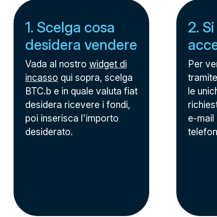
1. Scelga cosa
2. Si
desidera vendere
acc
Vada al nostro
widget di
Per ve
incasso
qui sopra, scelga
tramite
BTC.b e in quale valuta fiat
le unic
desidera ricevere i fondi,
richies
poi inserisca l'importo
e-mail
desiderato.
telefo