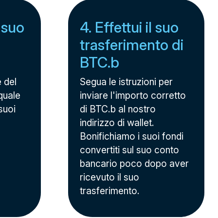
l suo
4. Effettui il suo
trasferimento di
BTC.b
e del
Segua le istruzioni per
quale
inviare l'importo corretto
suoi
di BTC.b al nostro
indirizzo di wallet.
Bonifichiamo i suoi fondi
convertiti sul suo conto
bancario poco dopo aver
ricevuto il suo
trasferimento.