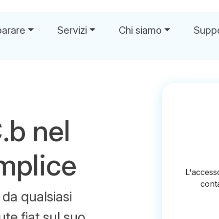
parare
Servizi
Chi siamo
Supp
.b nel
mplice
da qualsiasi
lute fiat sul suo