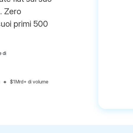
. Zero
suoi primi 500
i
🔸
$1Mrd+ di volume