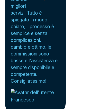
migliori
servizi. Tutto è
spiegato in modo
chiaro, il processo è
semplice e senza
complicazioni. Il
cambio è ottimo, le
commissioni sono
basse e l'assistenza è
sempre disponibile e
competente.
Consigliatissimo!
Francesco