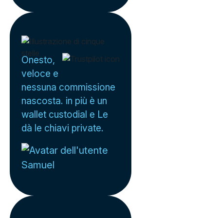
Onesto,
veloce e
nessuna commissione
nascosta. in più è un
wallet custodial e Le
dà le chiavi private.
Samuel