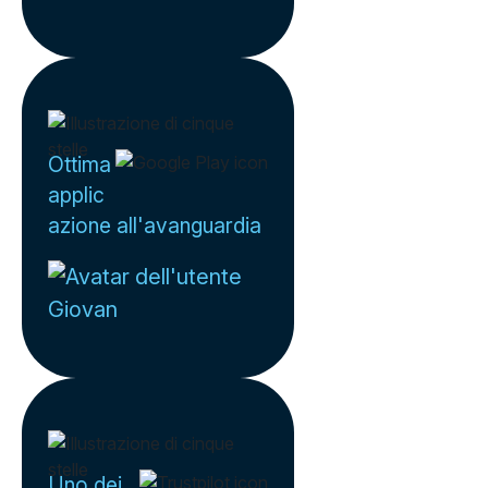
Ottima
applic
azione all'avanguardia
Giovan
Uno dei