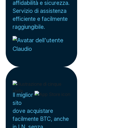
affidabilità e sicurezza.
Servizio di assistenza
efficiente e facilmente
raggiungibile.
Claudio
Il miglior
sito
dove acquistare
facilmente BTC, anche
in LN, senza