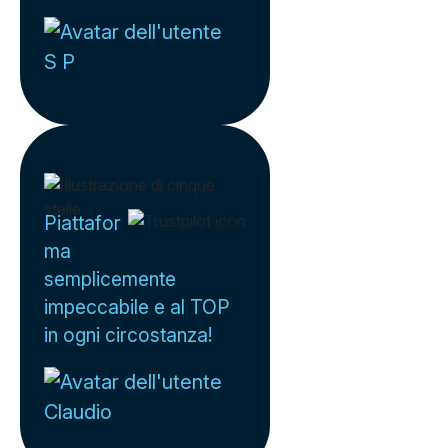
S P
Piattafor
ma
semplicemente
impeccabile e al TOP
in ogni circostanza!
Claudio