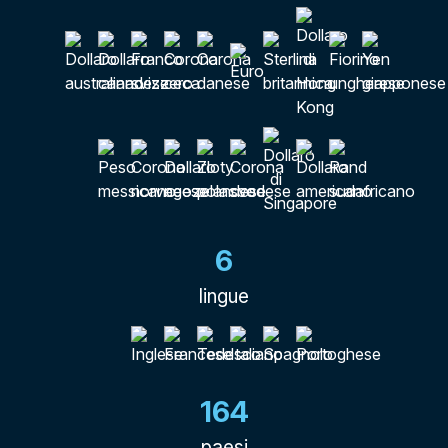
6
lingue
164
paesi