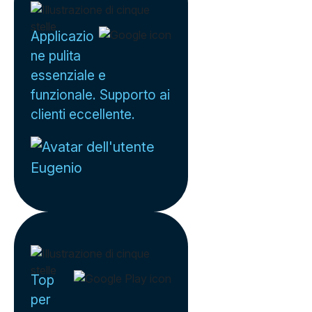
Applicazio
ne pulita
essenziale e
funzionale. Supporto ai
clienti eccellente.
Eugenio
Top
per