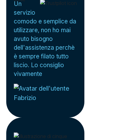
Un
servizio
comodo e semplice da
utilizzare, non ho mai
avuto bisogno
dell'assistenza perchè
è sempre filato tutto
liscio. Lo consiglio
vivamente
Fabrizio