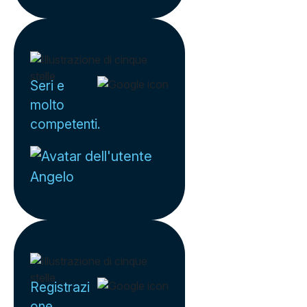
Seri e
molto
competenti.
Angelo
Registrazi
one