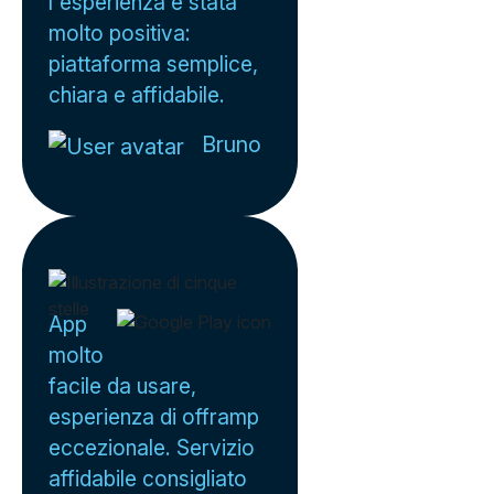
l'esperienza è stata
molto positiva:
piattaforma semplice,
chiara e affidabile.
Bruno
App
molto
facile da usare,
esperienza di offramp
eccezionale. Servizio
affidabile consigliato