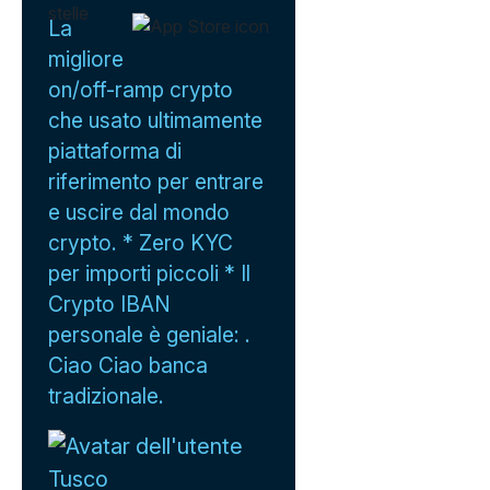
La
migliore
on/off-ramp crypto
che usato ultimamente
piattaforma di
riferimento per entrare
e uscire dal mondo
crypto. * Zero KYC
per importi piccoli * Il
Crypto IBAN
personale è geniale: .
Ciao Ciao banca
tradizionale.
Tusco