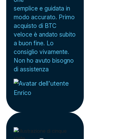
semplice e guidata in
modo accurato. Primo
acquisto di BTC
veloce è andato subito
a buon fine. Lo
consiglio vivamente.
Non ho avuto bisogno
di assistenza
Enrico