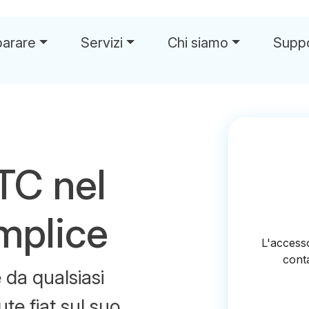
parare
Servizi
Chi siamo
Supp
TC nel
mplice
da qualsiasi
lute fiat sul suo