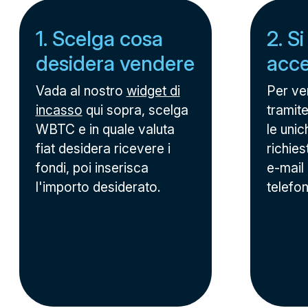
1. Scelga cosa
2. Si
desidera vendere
acc
Vada al nostro
widget di
Per v
incasso
qui sopra, scelga
tramite
WBTC e in quale valuta
le unic
fiat desidera ricevere i
richies
fondi, poi inserisca
e-mail
l'importo desiderato.
telefo