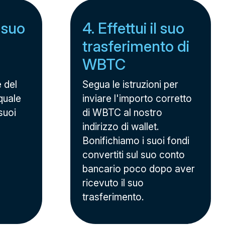
l suo
4. Effettui il suo
trasferimento di
WBTC
e del
Segua le istruzioni per
quale
inviare l'importo corretto
suoi
di WBTC al nostro
indirizzo di wallet.
Bonifichiamo i suoi fondi
convertiti sul suo conto
bancario poco dopo aver
ricevuto il suo
trasferimento.