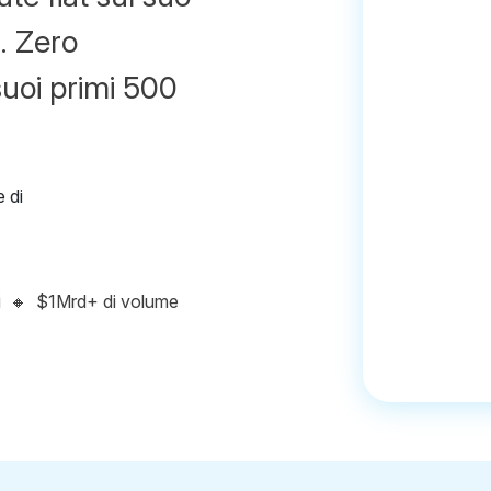
. Zero
suoi primi 500
i
🔸
$1Mrd+ di volume