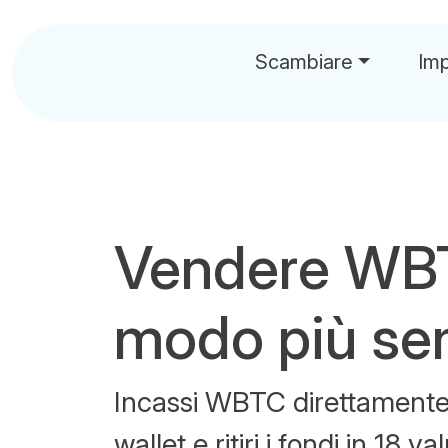
Scambiare
Im
Vendere WB
modo più se
Incassi WBTC direttamente 
wallet e ritiri i fondi in 18 va