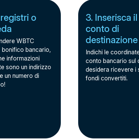
 registri o
3. Inserisca i
eda
conto di
destinazione
endere WBTC
 bonifico bancario,
Indichi le coordinat
he informazioni
conto bancario sul 
te sono un indirizzo
desidera ricevere i 
 e un numero di
fondi convertiti.
no!