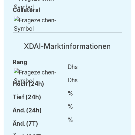
Collateral
XDAI-Marktinformationen
Rang
Dhs
Dhs
Hoch (24h)
%
Tief (24h)
%
Änd.
(24h)
%
Änd.
(7T)