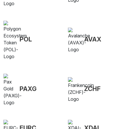
POL
AVAX
PAXG
ZCHF
EURC
XDAI