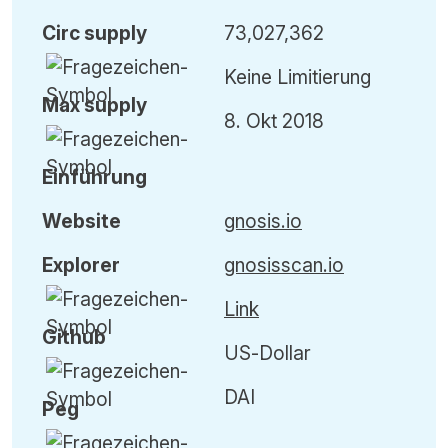
Circ
supply
73,027,362
Keine Limitierung
Max
supply
8. Okt 2018
Einführung
Website
gnosis.io
Explorer
gnosisscan.io
Link
Github
US-Dollar
DAI
Peg