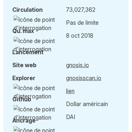
Circulation
73,027,362
Pas de limite
Qu
.
max
8 oct 2018
Lancement
Site web
gnosis.io
Explorer
gnosisscan.io
lien
Github
Dollar américain
DAI
Ancrage