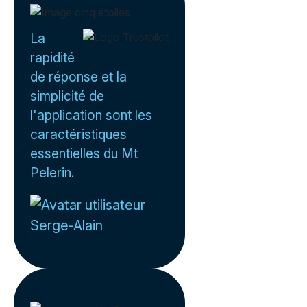
La
rapidité
de réponse et la
simplicité de
l'application sont les
caractéristiques
essentielles du Mt
Pelerin.
Serge-Alain