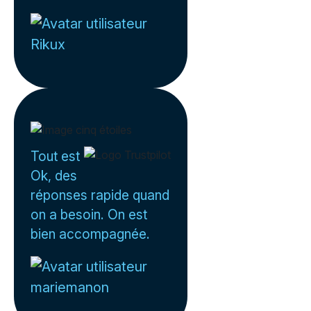
Rikux
Tout est
Ok, des
réponses rapide quand
on a besoin. On est
bien accompagnée.
mariemanon