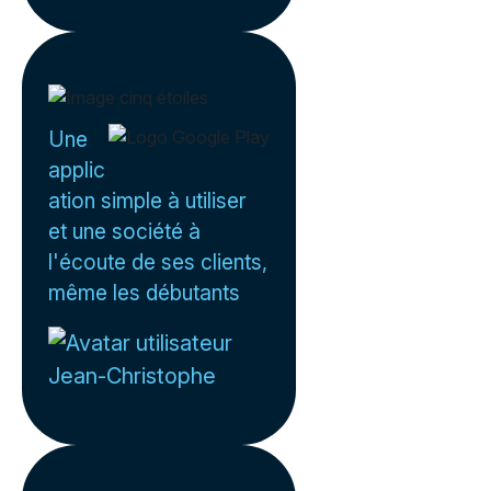
Une
applic
ation simple à utiliser
et une société à
l'écoute de ses clients,
même les débutants
Jean-Christophe