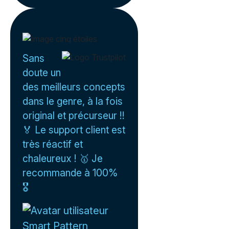
Sans
doute un
des meilleurs concepts
dans le genre, à la fois
original et précurseur !!
🏅 Le support client est
très réactif et
chaleureux ! 🥇 Je
recommande à 100%
🎖️
Smart Pattern