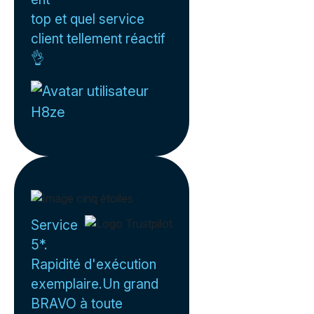
top et quel service
client tellement réactif
👌
H8ze
Service
5*.
Rapidité d'exécution
exemplaire.Un grand
BRAVO à toute