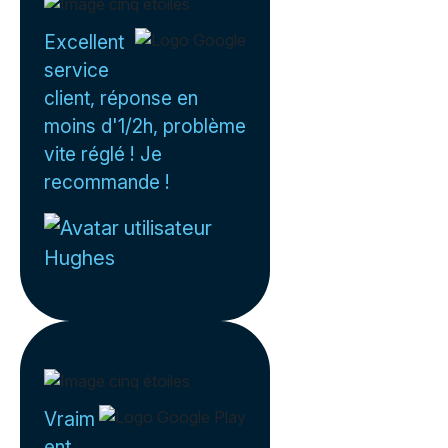
Excellent
service
client, réponse en
moins d'1/2h, problème
vite réglé ! Je
recommande !
Hughes
Vraim
ent