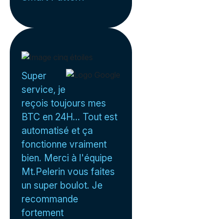
Super
service, je
reçois toujours mes
BTC en 24H... Tout est
automatisé et ça
fonctionne vraiment
bien. Merci à l'équipe
Mt.Pelerin vous faites
un super boulot. Je
recommande
fortement