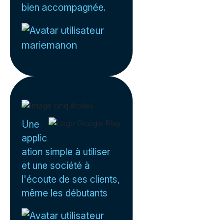
bien accompagnée.
mariemanon
Une
applic
ation simple à utiliser
et une société à
l'écoute de ses clients,
même les débutants