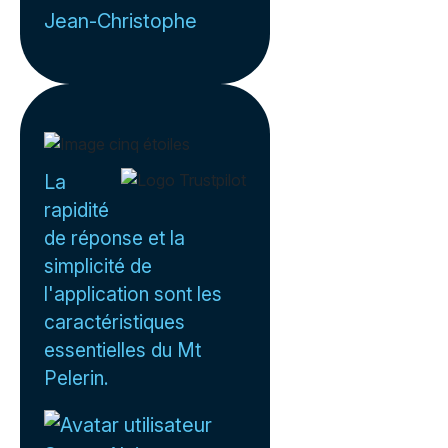
Jean-Christophe
La
rapidité
de réponse et la
simplicité de
l'application sont les
caractéristiques
essentielles du Mt
Pelerin.