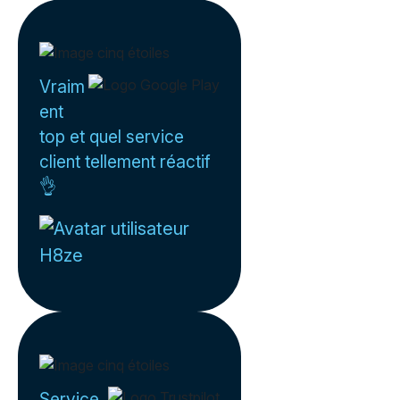
Vraim
ent
top et quel service
client tellement réactif
👌
H8ze
Service