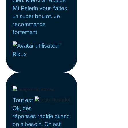
bien. Merci à l'équipe
Mt.Pelerin vous faites
un super boulot. Je
recommande
fortement
Rikux
Tout est
Ok, des
réponses rapide quand
on a besoin. On est