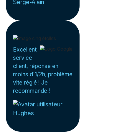
Serge-Alain
Excellent
service
client, réponse en
moins d'1/2h, problème
vite réglé ! Je
recommande !
Hughes