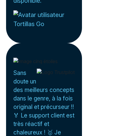
disponible.
Tortillas Go
Sans
doute un
des meilleurs concepts
dans le genre, à la fois
original et précurseur !!
🏅 Le support client est
très réactif et
chaleureux ! 🥇 Je