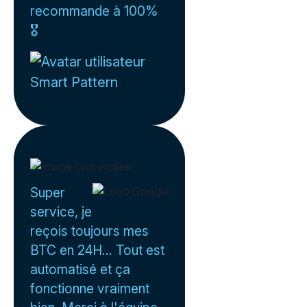
recommande à 100%
🎖️
Smart Pattern
Super
service, je
reçois toujours mes
BTC en 24H... Tout est
automatisé et ça
fonctionne vraiment