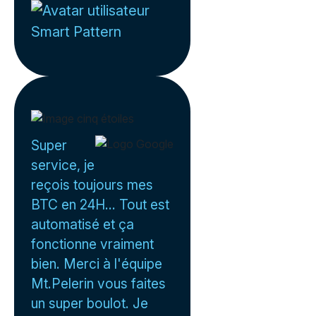
Smart Pattern
Super
service, je
reçois toujours mes
BTC en 24H... Tout est
automatisé et ça
fonctionne vraiment
bien. Merci à l'équipe
Mt.Pelerin vous faites
un super boulot. Je