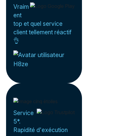
Vraim
ent
top et quel service
client tellement réactif
👌
H8ze
Service
5*.
Rapidité d'exécution