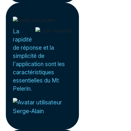
La
rapidité
de réponse et la
simplicité de
l'application sont les
caractéristiques
essentielles du Mt
Pelerin.
Serge-Alain