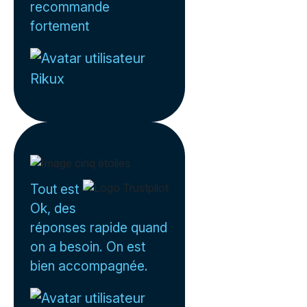
recommande
fortement
Rikux
Tout est
Ok, des
réponses rapide quand
on a besoin. On est
bien accompagnée.