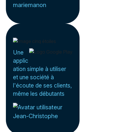
mariemanon
Une
applic
ation simple à utiliser
et une société à
l'écoute de ses clients,
même les débutants
Jean-Christophe