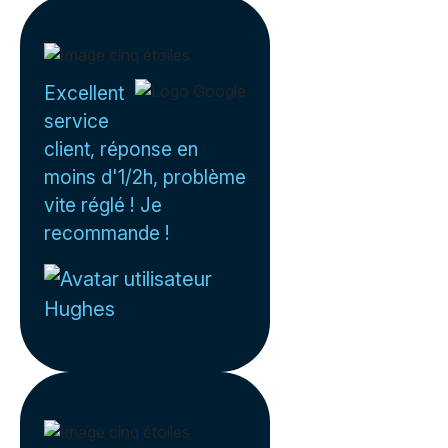
Excellent
service
client, réponse en
moins d'1/2h, problème
vite réglé ! Je
recommande !
Hughes