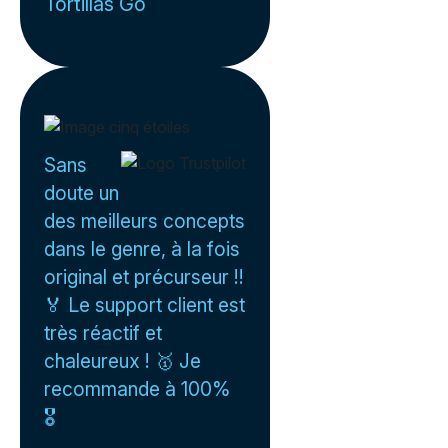
Tortillas Go
Sans
doute un
des meilleurs concepts
dans le genre, à la fois
original et précurseur !!
🏅 Le support client est
très réactif et
chaleureux ! 🥇 Je
recommande à 100%
🎖️