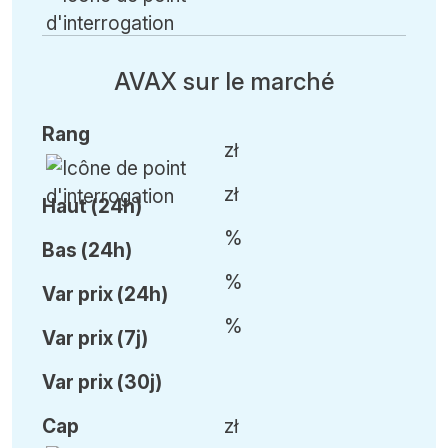
AVAX sur le marché
Rang
zł
zł
Haut (24h)
%
Bas (24h)
%
Var
prix (24h)
%
Var
prix (7j)
Var
prix (30j)
Cap
zł