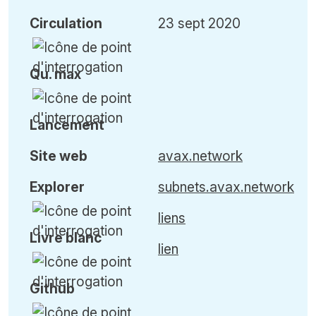
Circulation
23 sept 2020
Qu
.
max
Lancement
Site web
avax.network
Explorer
subnets.avax.network
liens
Livre blanc
lien
Github