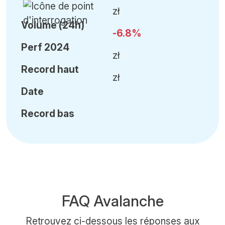
zł
Volume (24h)
-6.8%
Perf 2024
zł
Record haut
zł
Date
Record bas
FAQ Avalanche
Retrouvez ci-dessous les réponses aux