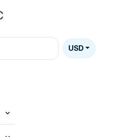
C
USD