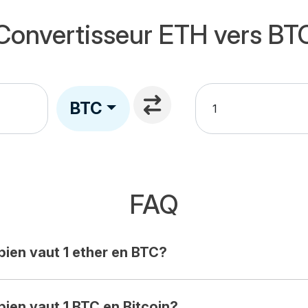
Convertisseur ETH vers BT
BTC
FAQ
ien vaut 1 ether en BTC?
ien vaut 1 BTC en Bitcoin?