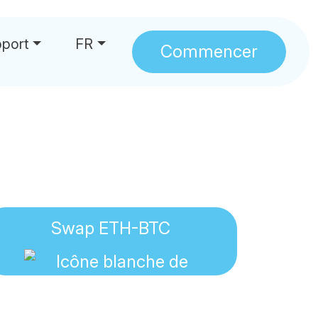
port
FR
Commencer
Swap ETH-BTC