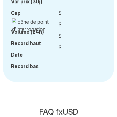
Var
prix (30j)
Cap
$
$
Volume (24h)
$
Record haut
$
Date
Record bas
FAQ fxUSD