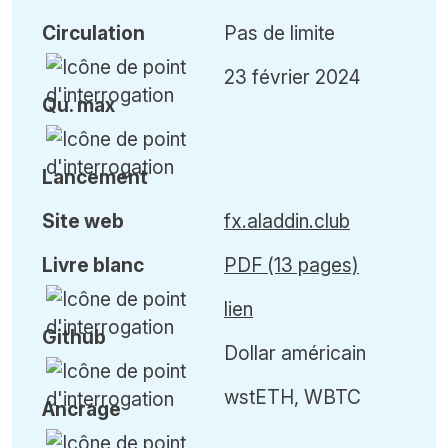
Circulation
Pas de limite
23 février 2024
Qu
.
max
Lancement
Site web
fx.aladdin.club
Livre blanc
PDF (13 pages)
lien
Github
Dollar américain
wstETH, WBTC
Ancrage