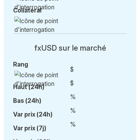
Collatéral
fxUSD sur le marché
Rang
$
$
Haut (24h)
%
Bas (24h)
%
Var
prix (24h)
%
Var
prix (7j)