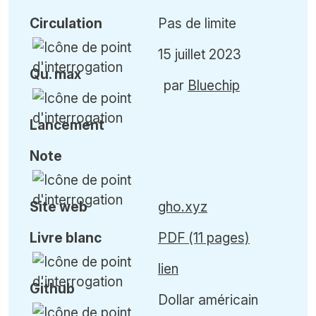
Circulation
Pas de limite
15 juillet 2023
Qu
.
max
par
Bluechip
Lancement
Note
Site web
gho.xyz
Livre blanc
PDF (11 pages)
lien
Github
Dollar américain