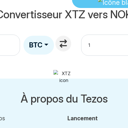
Convertisseur XTZ vers NO
BTC
À propos du Tezos
os
Lancement