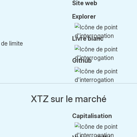
Z
Site web
Explorer
Livre blanc
de limite
Github
XTZ sur le marché
Cap
italisation