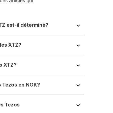
es articles qui
TZ est-il déterminé?
des XTZ?
s XTZ?
s Tezos en NOK?
s Tezos