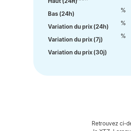
Haut (24h)
%
Bas (24h)
%
Var
iation du
prix (24h)
%
Var
iation du
prix (7j)
Var
iation du
prix (30j)
Retrouvez ci-de