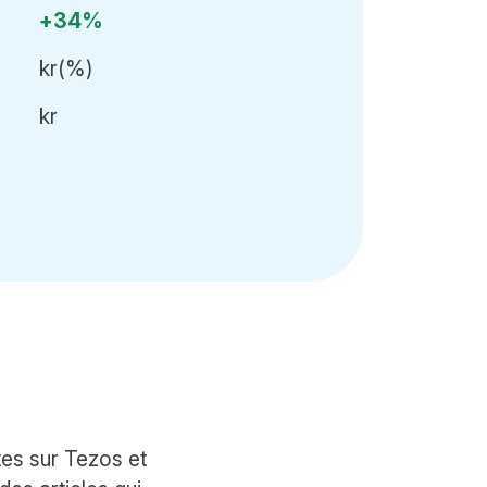
+34%
kr
(
%)
kr
tes sur Tezos et