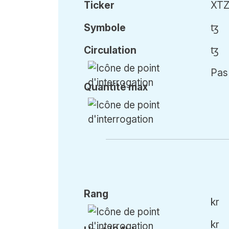
Ticker
XT
Symbole
ꜩ
Circulation
ꜩ
Pas 
Qu
antité
max
Rang
kr
kr