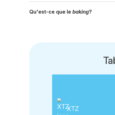
Qu'est-ce que le
baking
?
Ta
XTZ