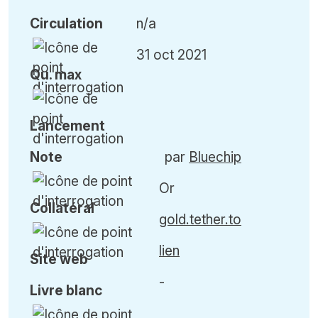
Circulation
n/a
31 oct 2021
Qu
.
max
Lancement
Note
par
Bluechip
Or
Collatéral
gold.tether.to
lien
Site web
-
Livre blanc